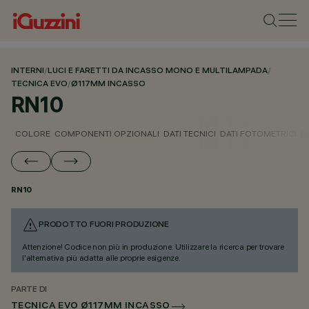
INTERNI
/
LUCI E FARETTI DA INCASSO MONO E MULTILAMPADA
/
TECNICA EVO
/
Ø117MM INCASSO
RN10
COLORE
COMPONENTI OPZIONALI
DATI TECNICI
DATI FOTOMETRICI
D
RN10
PRODOTTO FUORI PRODUZIONE
Attenzione! Codice non più in produzione. Utilizzare la ricerca per trovare
l'alternativa più adatta alle proprie esigenze.
PARTE DI
TECNICA EVO Ø117MM INCASSO