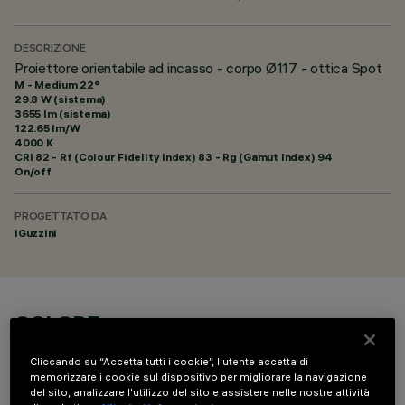
DESCRIZIONE
Proiettore orientabile ad incasso - corpo Ø117 - ottica Spot
M - Medium 22°
29.8 W (sistema)
3655 lm (sistema)
122.65 lm/W
4000 K
CRI
82
- Rf (Colour Fidelity Index) 83 - Rg (Gamut Index) 94
On/off
PROGETTATO DA
iGuzzini
COLORE
Cliccando su “Accetta tutti i cookie”, l'utente accetta di
memorizzare i cookie sul dispositivo per migliorare la navigazione
del sito, analizzare l'utilizzo del sito e assistere nelle nostre attività