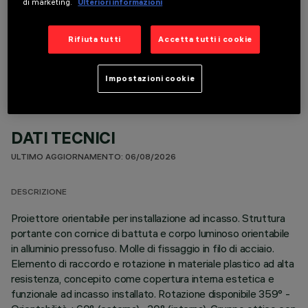
di marketing.
Ulteriori informazioni
COMPONENTI OPZIONALI
Rifiuta tutti
Accetta tutti i cookie
Impostazioni cookie
DATI TECNICI
ULTIMO AGGIORNAMENTO: 06/08/2026
DESCRIZIONE
Proiettore orientabile per installazione ad incasso. Struttura
portante con cornice di battuta e corpo luminoso orientabile
in alluminio pressofuso. Molle di fissaggio in filo di acciaio.
Elemento di raccordo e rotazione in materiale plastico ad alta
resistenza, concepito come copertura interna estetica e
funzionale ad incasso installato. Rotazione disponibile 359° -