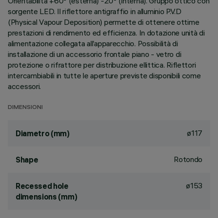
Orientabilità +60° (esterna) -20° (interna). Gruppo ottico con
sorgente LED. Il riflettore antigraffio in alluminio P.V.D
(Physical Vapour Deposition) permette di ottenere ottime
prestazioni di rendimento ed efficienza. In dotazione unità di
alimentazione collegata all’apparecchio. Possibilità di
installazione di un accessorio frontale piano - vetro di
protezione o rifrattore per distribuzione ellittica. Riflettori
intercambiabili in tutte le aperture previste disponibili come
accessori.
DIMENSIONI
ø117
Diametro (mm)
Rotondo
Shape
ø153
Recessed hole
dimensions (mm)