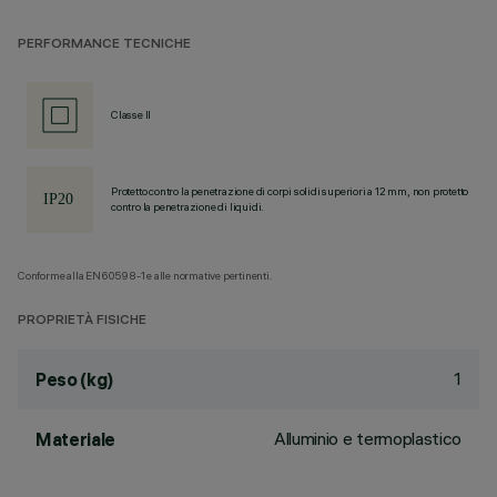
PERFORMANCE TECNICHE
Classe II
Protetto contro la penetrazione di corpi solidi superiori a 12 mm, non protetto
contro la penetrazione di liquidi.
Conforme alla EN60598-1 e alle normative pertinenti.
PROPRIETÀ FISICHE
1
Peso (kg)
Alluminio e termoplastico
Materiale