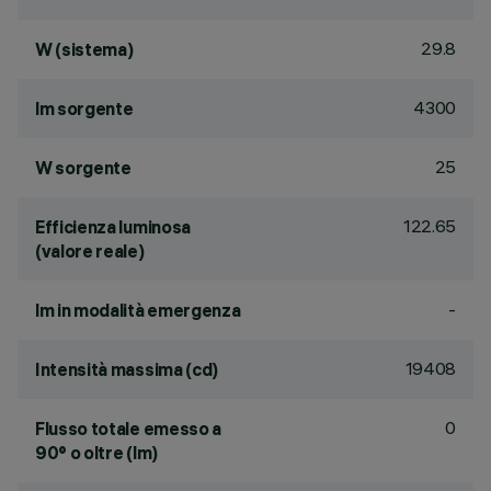
29.8
W (sistema)
4300
lm sorgente
25
W sorgente
122.65
Efficienza luminosa
(valore reale)
-
lm in modalità emergenza
19408
Intensità massima (cd)
0
Flusso totale emesso a
90° o oltre (lm)