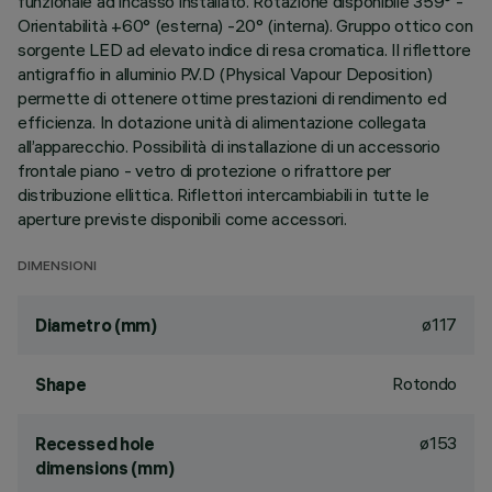
funzionale ad incasso installato. Rotazione disponibile 359° -
Orientabilità +60° (esterna) -20° (interna). Gruppo ottico con
sorgente LED ad elevato indice di resa cromatica. Il riflettore
antigraffio in alluminio P.V.D (Physical Vapour Deposition)
permette di ottenere ottime prestazioni di rendimento ed
efficienza. In dotazione unità di alimentazione collegata
all’apparecchio. Possibilità di installazione di un accessorio
frontale piano - vetro di protezione o rifrattore per
distribuzione ellittica. Riflettori intercambiabili in tutte le
aperture previste disponibili come accessori.
DIMENSIONI
ø117
Diametro (mm)
Rotondo
Shape
ø153
Recessed hole
dimensions (mm)