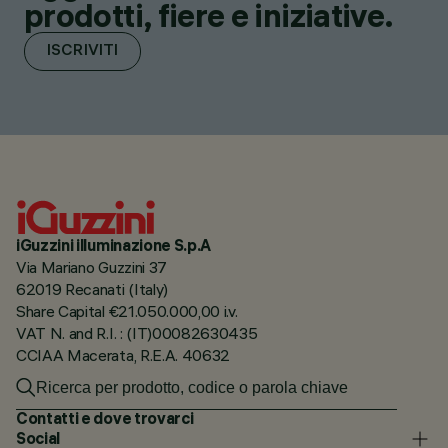
prodotti, fiere e iniziative.
ISCRIVITI
iGuzzini illuminazione S.p.A
Via Mariano Guzzini 37
62019 Recanati (Italy)
Share Capital €21.050.000,00 i.v.
VAT N. and R.I. : (IT)00082630435
CCIAA Macerata, R.E.A. 40632
Contatti e dove trovarci
Social