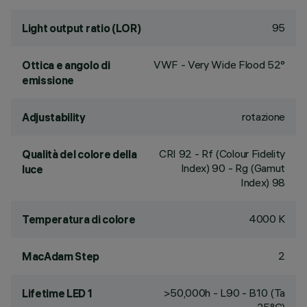
95
Light output ratio (LOR)
VWF - Very Wide Flood 52°
Ottica e angolo di
emissione
rotazione
Adjustability
CRI
92
- Rf (Colour Fidelity
Qualità del colore della
Index) 90 - Rg (Gamut
luce
Index) 98
4000 K
Temperatura di colore
2
MacAdam Step
>50,000h - L90 - B10 (Ta
Lifetime LED 1