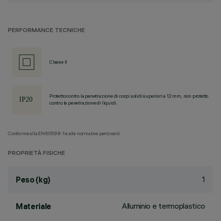
PERFORMANCE TECNICHE
Classe II
Protetto contro la penetrazione di corpi solidi superiori a 12 mm, non protetto
contro la penetrazione di liquidi.
Conforme alla EN60598-1 e alle normative pertinenti.
PROPRIETÀ FISICHE
1
Peso (kg)
Alluminio e termoplastico
Materiale