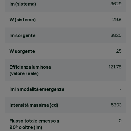
3629
lm (sistema)
29.8
W (sistema)
3820
lm sorgente
25
W sorgente
121.78
Efficienza luminosa
(valore reale)
-
lm in modalità emergenza
5303
Intensità massima (cd)
0
Flusso totale emesso a
90° o oltre (lm)