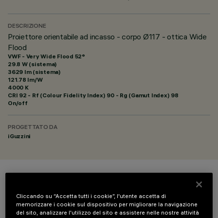
DESCRIZIONE
Proiettore orientabile ad incasso - corpo Ø117 - ottica Wide
Flood
VWF - Very Wide Flood 52°
29.8 W (sistema)
3629 lm (sistema)
121.78 lm/W
4000 K
CRI
92
- Rf (Colour Fidelity Index) 90 - Rg (Gamut Index) 98
On/off
PROGETTATO DA
iGuzzini
COLORE
Cliccando su “Accetta tutti i cookie”, l'utente accetta di
memorizzare i cookie sul dispositivo per migliorare la navigazione
del sito, analizzare l'utilizzo del sito e assistere nelle nostre attività