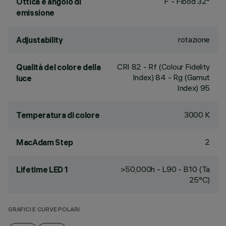
F - Flood 32°
Ottica e angolo di
emissione
rotazione
Adjustability
CRI
82
- Rf (Colour Fidelity
Qualità del colore della
Index) 84 - Rg (Gamut
luce
Index) 95
3000 K
Temperatura di colore
2
MacAdam Step
>50,000h - L90 - B10 (Ta
Lifetime LED 1
25°C)
GRAFICI E CURVE POLARI