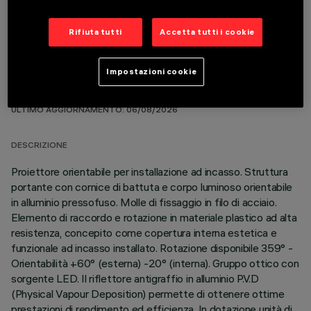
Rifiuta tutti
Accetta tutti i cookie
Impostazioni cookie
DATI TECNICI
ULTIMO AGGIORNAMENTO: 06/08/2026
DESCRIZIONE
Proiettore orientabile per installazione ad incasso. Struttura
portante con cornice di battuta e corpo luminoso orientabile
in alluminio pressofuso. Molle di fissaggio in filo di acciaio.
Elemento di raccordo e rotazione in materiale plastico ad alta
resistenza, concepito come copertura interna estetica e
funzionale ad incasso installato. Rotazione disponibile 359° -
Orientabilità +60° (esterna) -20° (interna). Gruppo ottico con
sorgente LED. Il riflettore antigraffio in alluminio P.V.D
(Physical Vapour Deposition) permette di ottenere ottime
prestazioni di rendimento ed efficienza. In dotazione unità di