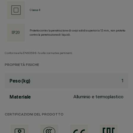
Classe II
Protetto contro la penetrazione di corpi solidi superiori a 12 mm, non protetto
contro la penetrazione di liquidi.
Conforme alla EN60598-1 e alle normative pertinenti.
PROPRIETÀ FISICHE
1
Peso (kg)
Alluminio e termoplastico
Materiale
CERTIFICAZIONI DEL PRODOTTO