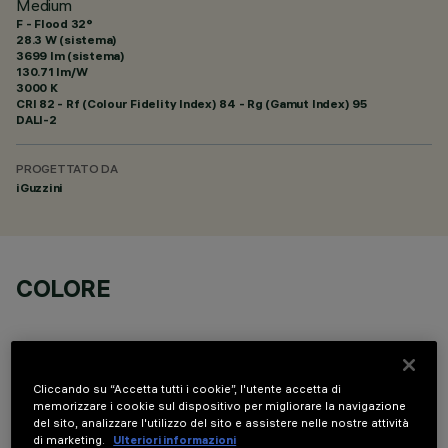
Medium
F - Flood 32°
28.3 W (sistema)
3699 lm (sistema)
130.71 lm/W
3000 K
CRI
82
- Rf (Colour Fidelity Index) 84 - Rg (Gamut Index) 95
DALI-2
PROGETTATO DA
iGuzzini
COLORE
Cliccando su “Accetta tutti i cookie”, l'utente accetta di
memorizzare i cookie sul dispositivo per migliorare la navigazione
del sito, analizzare l'utilizzo del sito e assistere nelle nostre attività
COMPONENTI OPZIONALI
di marketing.
Ulteriori informazioni