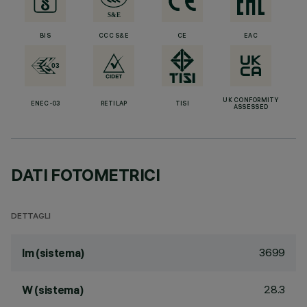
BIS
CCC S&E
CE
EAC
UK CONFORMITY
ENEC-03
RETILAP
TISI
ASSESSED
DATI FOTOMETRICI
DETTAGLI
3699
lm (sistema)
28.3
W (sistema)