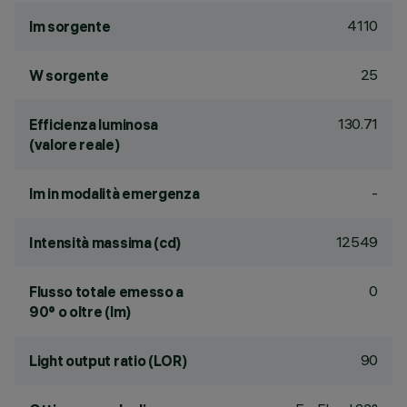
4110
lm sorgente
25
W sorgente
130.71
Efficienza luminosa
(valore reale)
-
lm in modalità emergenza
12549
Intensità massima (cd)
0
Flusso totale emesso a
90° o oltre (lm)
90
Light output ratio (LOR)