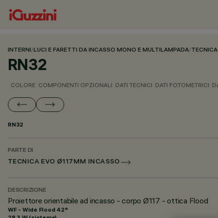
INTERNI
/
LUCI E FARETTI DA INCASSO MONO E MULTILAMPADA
/
TECNICA
RN32
COLORE
COMPONENTI OPZIONALI
DATI TECNICI
DATI FOTOMETRICI
D
RN32
PARTE DI
TECNICA EVO Ø117MM INCASSO
DESCRIZIONE
Proiettore orientabile ad incasso - corpo Ø117 - ottica Flood
WF - Wide Flood 42°
28.3 W (sistema)