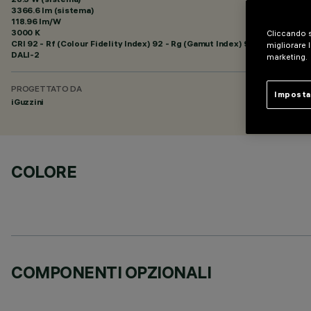
3366.6 lm (sistema)
118.96 lm/W
3000 K
Cliccando s
CRI
92
- Rf (Colour Fidelity Index) 92 - Rg (Gamut Index) 99
migliorare l
DALI-2
marketing.
PROGETTATO DA
Imposta
iGuzzini
COLORE
COMPONENTI OPZIONALI