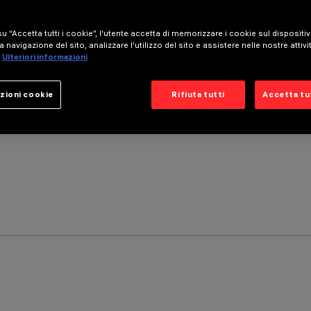
u “Accetta tutti i cookie”, l'utente accetta di memorizzare i cookie sul dispositi
a navigazione del sito, analizzare l'utilizzo del sito e assistere nelle nostre attivi
Ulteriori informazioni
zioni cookie
Rifiuta tutti
Accetta tut