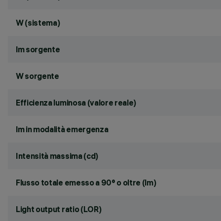
W (sistema)
lm sorgente
W sorgente
Efficienza luminosa (valore reale)
lm in modalità emergenza
Intensità massima (cd)
Flusso totale emesso a 90° o oltre (lm)
Light output ratio (LOR)