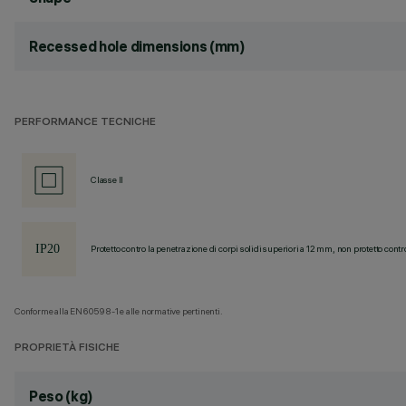
Recessed hole dimensions (mm)
PERFORMANCE TECNICHE
Classe II
Protetto contro la penetrazione di corpi solidi superiori a 12 mm, non protetto contr
Conforme alla EN60598-1 e alle normative pertinenti.
PROPRIETÀ FISICHE
Peso (kg)