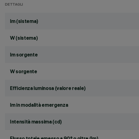
DETTAGLI
lm (sistema)
W (sistema)
lm sorgente
W sorgente
Efficienza luminosa (valore reale)
lm in modalità emergenza
Intensità massima (cd)
Flusso totale emesso a 90° o oltre (lm)