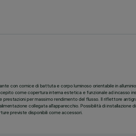
ante con cornice di battuta e corpo luminoso orientabile in alluminio
ncepito come copertura interna estetica e funzionale ad incasso ins
prestazioni per massimo rendimento del flusso. Il riflettore antigra
imentazione collegata all’apparecchio. Possibilità di installazione d
perture previste disponibili come accessori.