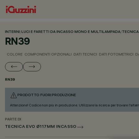
INTERNI
/
LUCI E FARETTI DA INCASSO MONO E MULTILAMPADA
/
TECNICA
RN39
COLORE
COMPONENTI OPZIONALI
DATI TECNICI
DATI FOTOMETRICI
D
RN39
PRODOTTO FUORI PRODUZIONE
Attenzione! Codice non più in produzione. Utilizzare la ricerca per trovare l'alter
PARTE DI
TECNICA EVO Ø117MM INCASSO