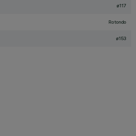
ø117
Rotondo
ø153