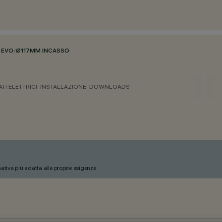
 EVO
/
Ø117MM INCASSO
ATI ELETTRICI
INSTALLAZIONE
DOWNLOADS
nativa più adatta alle proprie esigenze.