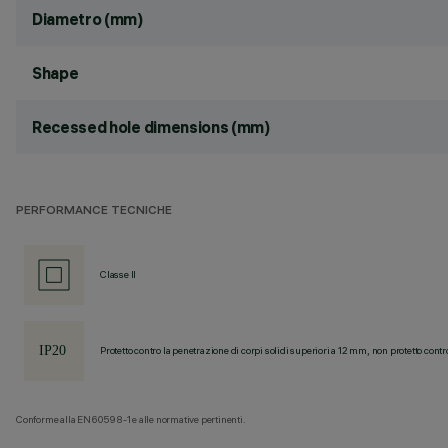
Diametro (mm)
Shape
Recessed hole dimensions (mm)
PERFORMANCE TECNICHE
Classe II
Protetto contro la penetrazione di corpi solidi superiori a 12 mm, non protetto contr
Conforme alla EN60598-1 e alle normative pertinenti.