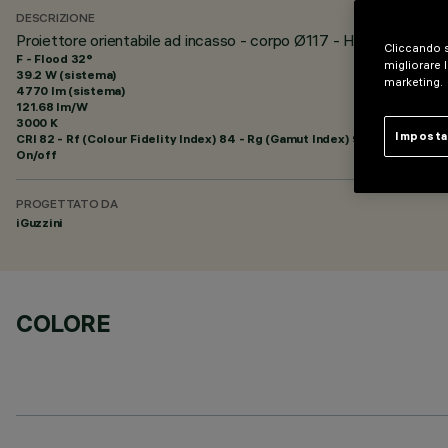
DESCRIZIONE
Proiettore orientabile ad incasso - corpo Ø117 - High Output -
Cliccando s
F - Flood 32°
migliorare l
39.2 W (sistema)
marketing.
4770 lm (sistema)
121.68 lm/W
3000 K
Imposta
CRI
82
- Rf (Colour Fidelity Index) 84 - Rg (Gamut Index) 95
On/off
PROGETTATO DA
iGuzzini
COLORE