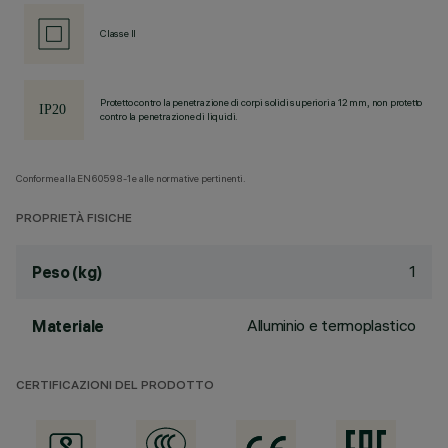
Classe II
Protetto contro la penetrazione di corpi solidi superiori a 12 mm, non protetto
contro la penetrazione di liquidi.
Conforme alla EN60598-1 e alle normative pertinenti.
PROPRIETÀ FISICHE
1
Peso (kg)
Alluminio e termoplastico
Materiale
CERTIFICAZIONI DEL PRODOTTO