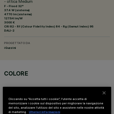
- ottica Medium
F - Flood 32°
37.4 W (sistema)
4770 lm (sistema)
127.54 lm/W
3000 K
CRI
82
- Rf (Colour Fidelity Index) 84 - Rg (Gamut Index) 95
DALI-2
PROGETTATO DA
iGuzzini
COLORE
Cliccando su “Accetta tutti i cookie”, l'utente accetta di
memorizzare i cookie sul dispositivo per migliorare la navigazione
del sito, analizzare l'utilizzo del sito e assistere nelle nostre attività
COMPONENTI OPZIONALI
di marketing.
Ulteriori informazioni