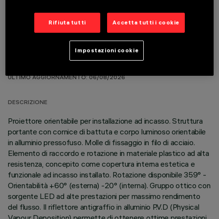
Rifiuta tutti
Accetta tutti i cookie
Impostazioni cookie
DATI TECNICI
ULTIMO AGGIORNAMENTO: 06/08/2026
DESCRIZIONE
Proiettore orientabile per installazione ad incasso. Struttura
portante con cornice di battuta e corpo luminoso orientabile
in alluminio pressofuso. Molle di fissaggio in filo di acciaio.
Elemento di raccordo e rotazione in materiale plastico ad alta
resistenza, concepito come copertura interna estetica e
funzionale ad incasso installato. Rotazione disponibile 359° -
Orientabilità +60° (esterna) -20° (interna). Gruppo ottico con
sorgente LED ad alte prestazioni per massimo rendimento
del flusso. Il riflettore antigraffio in alluminio P.V.D (Physical
Vapour Deposition) permette di ottenere ottime prestazioni