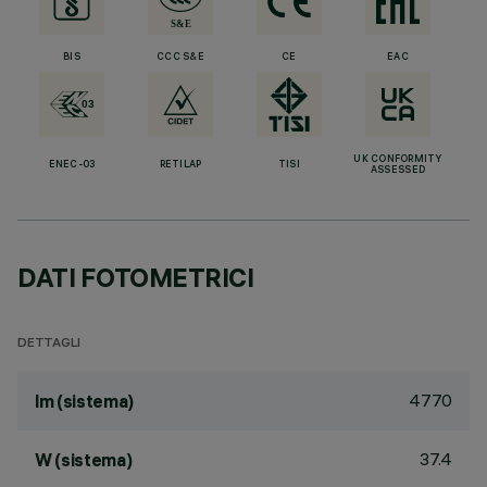
BIS
CCC S&E
CE
EAC
UK CONFORMITY
ENEC-03
RETILAP
TISI
ASSESSED
DATI FOTOMETRICI
DETTAGLI
4770
lm (sistema)
37.4
W (sistema)