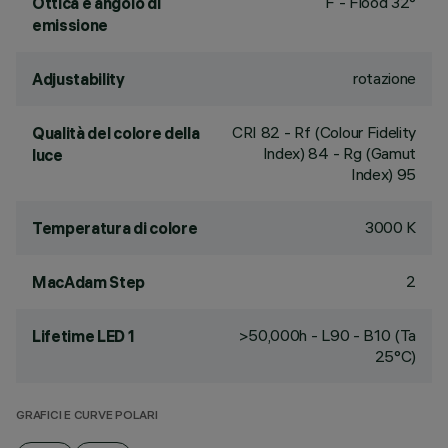
F - Flood 32°
Ottica e angolo di
emissione
rotazione
Adjustability
CRI
82
- Rf (Colour Fidelity
Qualità del colore della
Index) 84 - Rg (Gamut
luce
Index) 95
3000 K
Temperatura di colore
2
MacAdam Step
>50,000h - L90 - B10 (Ta
Lifetime LED 1
25°C)
GRAFICI E CURVE POLARI