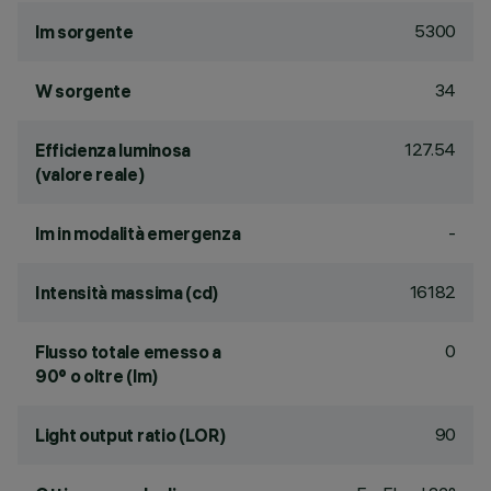
5300
lm sorgente
34
W sorgente
127.54
Efficienza luminosa
(valore reale)
-
lm in modalità emergenza
16182
Intensità massima (cd)
0
Flusso totale emesso a
90° o oltre (lm)
90
Light output ratio (LOR)