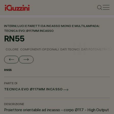
INTERNI
/
LUCI E FARETTI DA INCASSO MONO E MULTILAMPADA
/
TECNICA EVO
/
Ø117MM INCASSO
RN55
COLORE
COMPONENTI OPZIONALI
DATI TECNICI
DATI FOTOMETRICI
D
RN55
PARTE DI
TECNICA EVO Ø117MM INCASSO
DESCRIZIONE
Proiettore orientabile ad incasso - corpo Ø117 - High Output