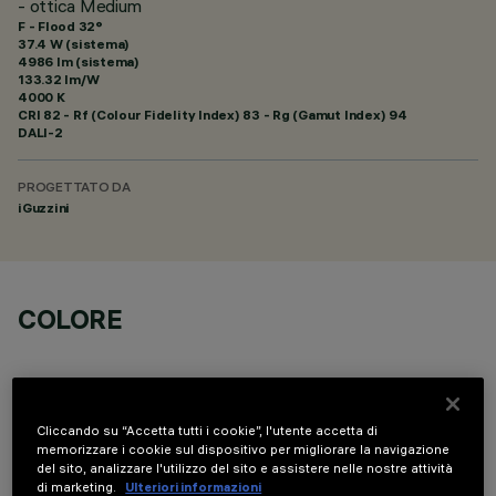
- ottica Medium
F - Flood 32°
37.4 W (sistema)
4986 lm (sistema)
133.32 lm/W
4000 K
CRI
82
- Rf (Colour Fidelity Index) 83 - Rg (Gamut Index) 94
DALI-2
PROGETTATO DA
iGuzzini
COLORE
Cliccando su “Accetta tutti i cookie”, l'utente accetta di
memorizzare i cookie sul dispositivo per migliorare la navigazione
del sito, analizzare l'utilizzo del sito e assistere nelle nostre attività
COMPONENTI OPZIONALI
di marketing.
Ulteriori informazioni