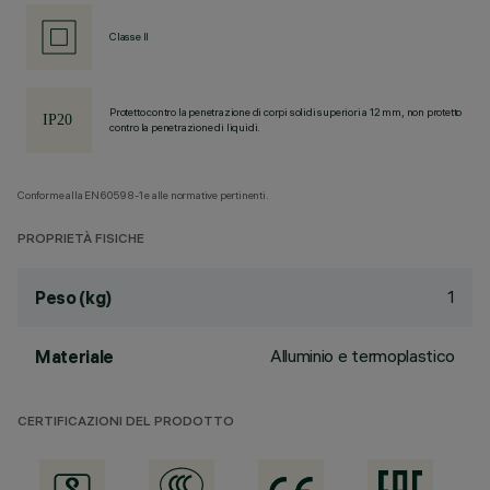
Classe II
Protetto contro la penetrazione di corpi solidi superiori a 12 mm, non protetto
contro la penetrazione di liquidi.
Conforme alla EN60598-1 e alle normative pertinenti.
PROPRIETÀ FISICHE
1
Peso (kg)
Alluminio e termoplastico
Materiale
CERTIFICAZIONI DEL PRODOTTO