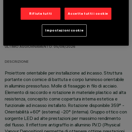
Rifiuta tutti
Accetta tutti i cookie
Impostazioni cookie
DATI TECNICI
ULTIMO AGGIORNAMENTO: 05/08/2026
DESCRIZIONE
Proiettore orientabile per installazione ad incasso. Struttura
portante con cornice di battuta e corpo luminoso orientabile
in alluminio pressofuso. Molle di fissaggio in filo di acciaio.
Elemento di raccordo e rotazione in materiale plastico ad alta
resistenza, concepito come copertura interna estetica e
funzionale ad incasso installato. Rotazione disponibile 359° -
Orientabilità +60° (esterna) -20° (interna). Gruppo ottico con
sorgente LED ad alte prestazioni per massimo rendimento
del flusso. Il riflettore antigraffio in alluminio P.V.D (Physical
Vapour Deposition) permette di ottenere ottime prestazioni