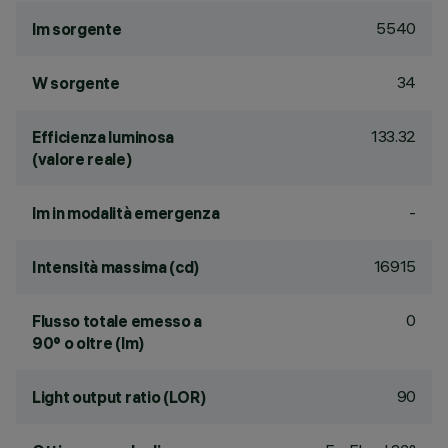
5540
lm sorgente
34
W sorgente
133.32
Efficienza luminosa
(valore reale)
-
lm in modalità emergenza
16915
Intensità massima (cd)
0
Flusso totale emesso a
90° o oltre (lm)
90
Light output ratio (LOR)