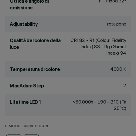
F - Flood 32°
Ottica e angolo di
emissione
rotazione
Adjustability
CRI
82
- Rf (Colour Fidelity
Qualità del colore della
Index) 83 - Rg (Gamut
luce
Index) 94
4000 K
Temperatura di colore
2
MacAdam Step
>50,000h - L90 - B10 (Ta
Lifetime LED 1
25°C)
GRAFICI E CURVE POLARI