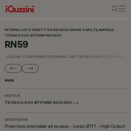
INTERNI
/
LUCI E FARETTI DA INCASSO MONO E MULTILAMPADA
/
TECNICA EVO
/
Ø117MM INCASSO
RN59
COLORE
COMPONENTI OPZIONALI
DATI TECNICI
DATI FOTOMETRICI
D
RN59
PARTE DI
TECNICA EVO Ø117MM INCASSO
DESCRIZIONE
Proiettore orientabile ad incasso - corpo Ø117 - High Output