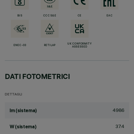
BIS
CCC S&E
CE
EAC
UK CONFORMITY
ENEC-03
RETILAP
ASSESSED
DATI FOTOMETRICI
DETTAGLI
4986
lm (sistema)
37.4
W (sistema)