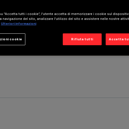
u “Accetta tutti i cookie”, l'utente accetta di memorizzare i cookie sul dispositi
a navigazione del sito, analizzare l'utilizzo del sito e assistere nelle nostre attivi
Ulteriori informazioni
zioni cookie
Rifiuta tutti
Accetta tut