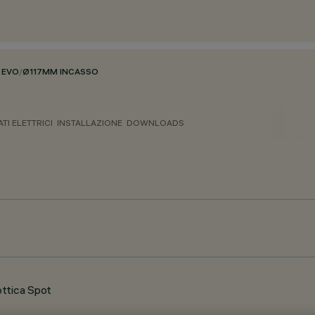
 EVO
/
Ø117MM INCASSO
ATI ELETTRICI
INSTALLAZIONE
DOWNLOADS
ottica Spot