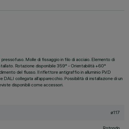
 pressofuso. Molle di fissaggio in filo di acciaio. Elemento di
tallato. Rotazione disponibile 359° - Orientabilità +60°
to del flusso. Il riflettore antigraffio in alluminio P.V.D
ALI collegata all’apparecchio. Possibilità di installazione di un
reviste disponibili come accessori.
ø117
Rotondo