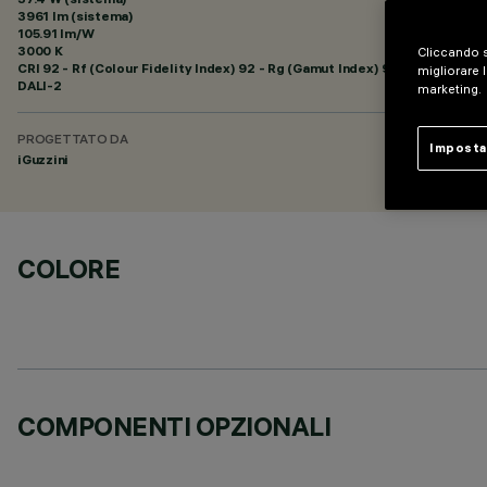
3961 lm (sistema)
105.91 lm/W
3000 K
Cliccando s
CRI
92
- Rf (Colour Fidelity Index) 92 - Rg (Gamut Index) 99
migliorare l
DALI-2
marketing.
PROGETTATO DA
Imposta
iGuzzini
COLORE
COMPONENTI OPZIONALI