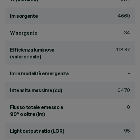
4660
lm sorgente
34
W sorgente
118.37
Efficienza luminosa
(valore reale)
-
lm in modalità emergenza
6470
Intensità massima (cd)
0
Flusso totale emesso a
90° o oltre (lm)
95
Light output ratio (LOR)