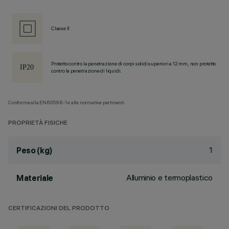
Classe II
Protetto contro la penetrazione di corpi solidi superiori a 12 mm, non protetto
contro la penetrazione di liquidi.
Conforme alla EN60598-1 e alle normative pertinenti.
PROPRIETÀ FISICHE
1
Peso (kg)
Alluminio e termoplastico
Materiale
CERTIFICAZIONI DEL PRODOTTO