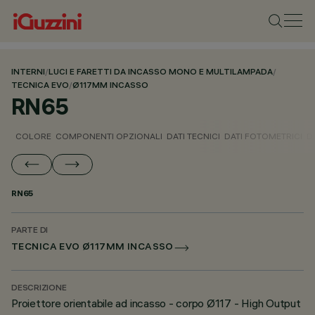
INTERNI
/
LUCI E FARETTI DA INCASSO MONO E MULTILAMPADA
/
TECNICA EVO
/
Ø117MM INCASSO
RN65
COLORE
COMPONENTI OPZIONALI
DATI TECNICI
DATI FOTOMETRICI
D
RN65
PARTE DI
TECNICA EVO Ø117MM INCASSO
DESCRIZIONE
Proiettore orientabile ad incasso - corpo Ø117 - High Output