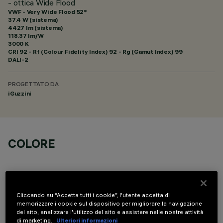
- ottica Wide Flood
VWF - Very Wide Flood 52°
37.4 W (sistema)
4427 lm (sistema)
118.37 lm/W
3000 K
CRI
92
- Rf (Colour Fidelity Index) 92 - Rg (Gamut Index) 99
DALI-2
PROGETTATO DA
iGuzzini
COLORE
Cliccando su “Accetta tutti i cookie”, l'utente accetta di
memorizzare i cookie sul dispositivo per migliorare la navigazione
COMPONENTI OPZIONALI
del sito, analizzare l'utilizzo del sito e assistere nelle nostre attività
di marketing.
Ulteriori informazioni