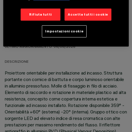
Rifiuta tutti
Accetta tutti i cookie
Impostazioni cookie
DATI TECNICI
ULTIMO AGGIORNAMENTO: 06/08/2026
DESCRIZIONE
Proiettore orientabile per installazione ad incasso. Struttura
portante con cornice di battuta e corpo luminoso orientabile
in alluminio pressofuso. Molle di fissaggio in filo di acciaio.
Elemento di raccordo e rotazione in materiale plastico ad alta
resistenza, concepito come copertura interna estetica e
funzionale ad incasso installato. Rotazione disponibile 359° -
Orientabilità +60° (esterna) -20° (interna). Gruppo ottico con
sorgente LED ad elevato indice di resa cromatica con alte
prestazioni per massimo rendimento del flusso. Il riflettore
antigraffio in alluminio P.V.D (Physical Vapour Deposition)