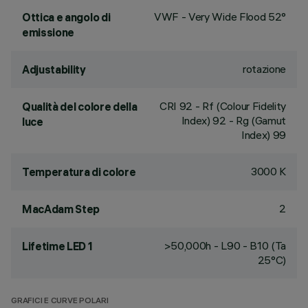
VWF - Very Wide Flood 52°
Ottica e angolo di
emissione
rotazione
Adjustability
CRI
92
- Rf (Colour Fidelity
Qualità del colore della
Index) 92 - Rg (Gamut
luce
Index) 99
3000 K
Temperatura di colore
2
MacAdam Step
>50,000h - L90 - B10 (Ta
Lifetime LED 1
25°C)
GRAFICI E CURVE POLARI