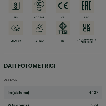
BIS
CCC S&E
CE
EAC
UK CONFORMITY
ENEC-03
RETILAP
TISI
ASSESSED
DATI FOTOMETRICI
DETTAGLI
4427
lm (sistema)
37.4
W (sistema)