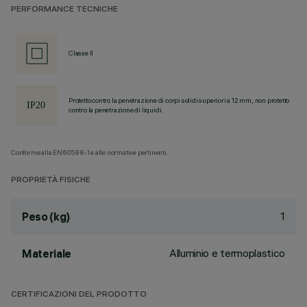
PERFORMANCE TECNICHE
Classe II
Protetto contro la penetrazione di corpi solidi superiori a 12 mm, non protetto
contro la penetrazione di liquidi.
Conforme alla EN60598-1 e alle normative pertinenti.
PROPRIETÀ FISICHE
1
Peso (kg)
Alluminio e termoplastico
Materiale
CERTIFICAZIONI DEL PRODOTTO