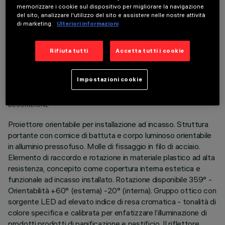
memorizzare i cookie sul dispositivo per migliorare la navigazione
del sito, analizzare l'utilizzo del sito e assistere nelle nostre attività
di marketing.
Ulteriori informazioni
Rifiuta tutti
Accetta tutti i cookie
DATI TECNICI
Impostazioni cookie
ULTIMO AGGIORNAMENTO: 06/08/2026
DESCRIZIONE
Proiettore orientabile per installazione ad incasso. Struttura
portante con cornice di battuta e corpo luminoso orientabile
in alluminio pressofuso. Molle di fissaggio in filo di acciaio.
Elemento di raccordo e rotazione in materiale plastico ad alta
resistenza, concepito come copertura interna estetica e
funzionale ad incasso installato. Rotazione disponibile 359° -
Orientabilità +60° (esterna) -20° (interna). Gruppo ottico con
sorgente LED ad elevato indice di resa cromatica - tonalità di
colore specifica e calibrata per enfatizzare l’illuminazione di
prodotti prodotti di panificazione e pastificio. Il riflettore