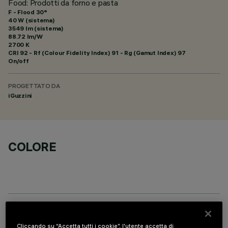
Food: Prodotti da forno e pasta
F - Flood 30°
40 W (sistema)
3549 lm (sistema)
88.72 lm/W
2700 K
CRI
92
- Rf (Colour Fidelity Index) 91 - Rg (Gamut Index) 97
On/off
PROGETTATO DA
iGuzzini
COLORE
COMPONENTI OPZIONALI
Cliccando su “Accetta tutti i cookie”, l'utente accetta di