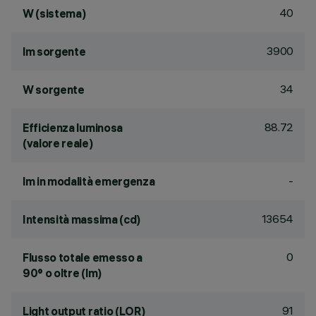
40
W (sistema)
3900
lm sorgente
34
W sorgente
88.72
Efficienza luminosa
(valore reale)
-
lm in modalità emergenza
13654
Intensità massima (cd)
0
Flusso totale emesso a
90° o oltre (lm)
91
Light output ratio (LOR)