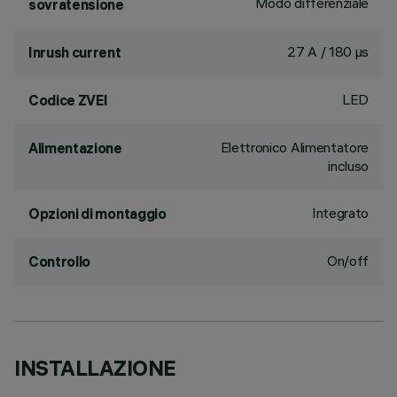
Modo differenziale
sovratensione
27 A / 180 µs
Inrush current
LED
Codice ZVEI
Elettronico Alimentatore
Alimentazione
incluso
Integrato
Opzioni di montaggio
On/off
Controllo
INSTALLAZIONE