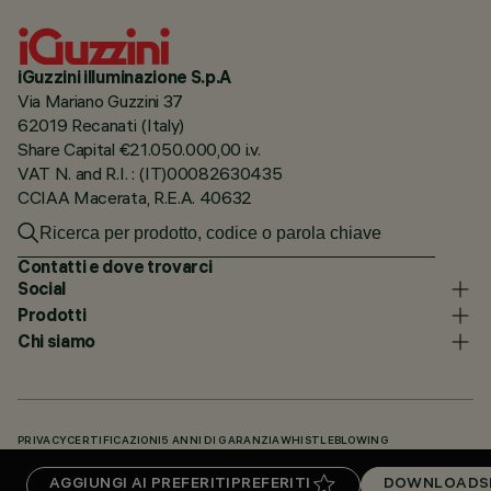
iGuzzini illuminazione S.p.A
Via Mariano Guzzini 37
62019 Recanati (Italy)
Share Capital €21.050.000,00 i.v.
VAT N. and R.I. : (IT)00082630435
CCIAA Macerata, R.E.A. 40632
Contatti e dove trovarci
Social
Prodotti
Chi siamo
PRIVACY
CERTIFICAZIONI
5 ANNI DI GARANZIA
WHISTLEBLOWING
COOKIE POLICY
DICHIARAZIONE DI ACCESSIBILITÀ
I NOSTRI CODICI
AGGIUNGI AI PREFERITI
PREFERITI
DOWNLOADS
KNOWLEDGE BASE (LOGIN NECESSARIO)
DOWNLOADS