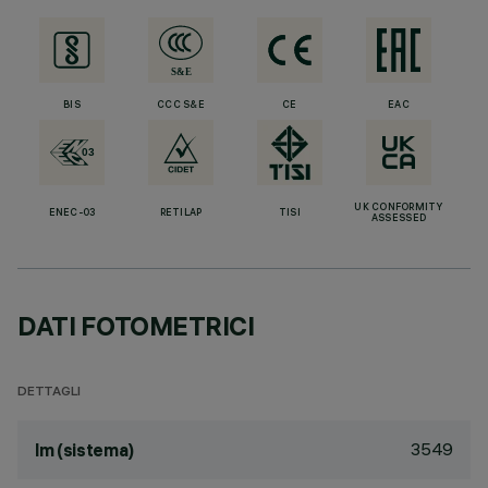
BIS
CCC S&E
CE
EAC
UK CONFORMITY
ENEC-03
RETILAP
TISI
ASSESSED
DATI FOTOMETRICI
DETTAGLI
3549
lm (sistema)