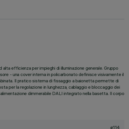
 alta efficienza per impieghi di illuminazione generale. Gruppo
e - una cover interna in policarbonato definisce visivamente il
binata. Il pratico sistema di fissaggio a baionetta permette di
osta per la regolazione in lunghezza, cablaggio e bloccaggio dei
 alimentazione dimmerabile DALI integrato nella basetta. Il corpo
ø114