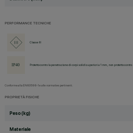
PERFORMANCE TECNICHE
Classe III
Protetto contro la penetrazione di corpi solidi superiori a 1 mm, non protetto contro 
Conforme alla EN60598-1 e alle normative pertinenti.
PROPRIETÀ FISICHE
Peso (kg)
Materiale