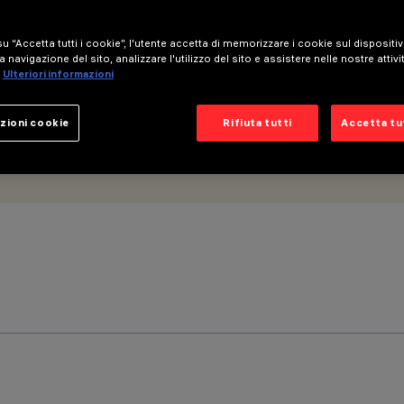
u “Accetta tutti i cookie”, l'utente accetta di memorizzare i cookie sul dispositi
a navigazione del sito, analizzare l'utilizzo del sito e assistere nelle nostre attivi
Ulteriori informazioni
zioni cookie
Rifiuta tutti
Accetta tut