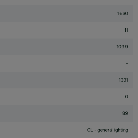
1630
11
109.9
-
1331
0
89
GL - general lighting