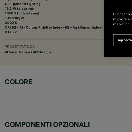
GL - general lighting
13.2 W (sistema)
1450.7 lm (sistema)
Cliccando s
109.9 lm/W
migliorare l
3000 K
marketing.
CRI
92
- Rf (Colour Fidelity Index) 92 - Rg (Gamut Index) 99
DALI-2
Imposta
PROGETTATO DA
Alfonso Femia / AF*design
COLORE
COMPONENTI OPZIONALI