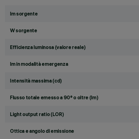
lm sorgente
W sorgente
Efficienza luminosa (valore reale)
lm in modalità emergenza
Intensità massima (cd)
Flusso totale emesso a 90° o oltre (lm)
Light output ratio (LOR)
Ottica e angolo di emissione