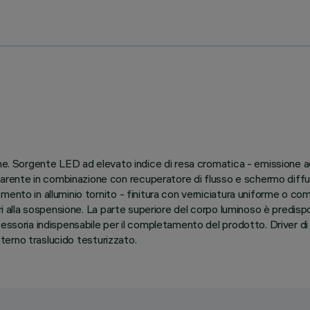
ne. Sorgente LED ad elevato indice di resa cromatica - emissione ad
nte in combinazione con recuperatore di flusso e schermo diffusor
ento in alluminio tornito - finitura con verniciatura uniforme o com
ari alla sospensione. La parte superiore del corpo luminoso è predisp
cessoria indispensabile per il completamento del prodotto. Driver di
esterno traslucido testurizzato.