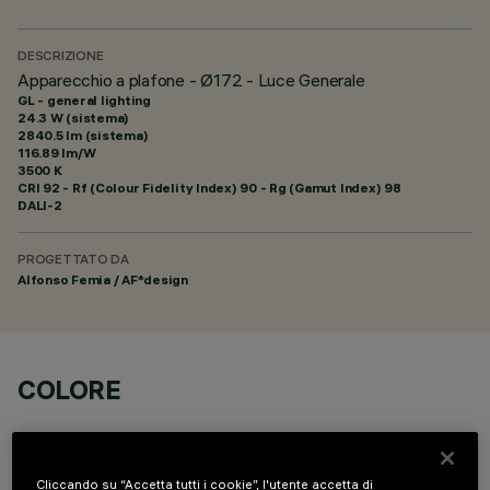
DESCRIZIONE
Apparecchio a plafone - Ø172 - Luce Generale
GL - general lighting
24.3 W (sistema)
2840.5 lm (sistema)
116.89 lm/W
3500 K
CRI
92
- Rf (Colour Fidelity Index) 90 - Rg (Gamut Index) 98
DALI-2
PROGETTATO DA
Alfonso Femia / AF*design
COLORE
Cliccando su “Accetta tutti i cookie”, l'utente accetta di