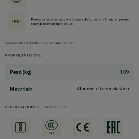
Protetto contro la penetrazione di corpi solidi superiori a 1 mm, non protetto
contro la penetrazione di liquidi.
Conforme alla EN60598-1 e alle normative pertinenti.
PROPRIETÀ FISICHE
1.09
Peso (kg)
Alluminio e termoplastico
Materiale
CERTIFICAZIONI DEL PRODOTTO