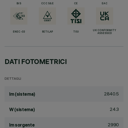
BIS
CCC S&E
CE
EAC
UK CONFORMITY
ENEC-03
RETILAP
TISI
ASSESSED
DATI FOTOMETRICI
DETTAGLI
2840.5
lm (sistema)
24.3
W (sistema)
2990
lm sorgente