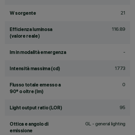
21
W sorgente
116.89
Efficienza luminosa
(valore reale)
-
lm in modalità emergenza
1773
Intensità massima (cd)
0
Flusso totale emesso a
90° o oltre (lm)
95
Light output ratio (LOR)
GL - general lighting
Ottica e angolo di
emissione