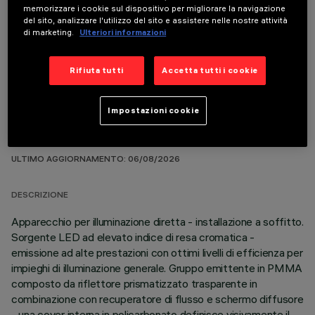
memorizzare i cookie sul dispositivo per migliorare la navigazione
del sito, analizzare l'utilizzo del sito e assistere nelle nostre attività
COMPONENTI OPZIONALI
di marketing.
Ulteriori informazioni
Rifiuta tutti
Accetta tutti i cookie
Impostazioni cookie
DATI TECNICI
ULTIMO AGGIORNAMENTO: 06/08/2026
DESCRIZIONE
Apparecchio per illuminazione diretta - installazione a soffitto.
Sorgente LED ad elevato indice di resa cromatica -
emissione ad alte prestazioni con ottimi livelli di efficienza per
impieghi di illuminazione generale. Gruppo emittente in PMMA
composto da riflettore prismatizzato trasparente in
combinazione con recuperatore di flusso e schermo diffusore
- una cover interna in policarbonato definisce visivamente il