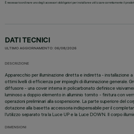
È necessario ordinare uno degli accessori obbligatori per installare e utilizzare correttamente il prodot
DATI TECNICI
ULTIMO AGGIORNAMENTO: 06/08/2026
DESCRIZIONE
Apparecchio per illuminazione diretta e indiretta - installazion
ottimi livelli di efficienza per impieghi di illuminazione gener
diffusore - una cover interna in policarbonato definisce visivam
luminoso a doppio elemento in alluminio tornito - finitura con ver
operazioni preliminari alla sospensione. La parte superiore del c
dotazione alla basetta accessoria indispensabile per il comple
l'utilizzo separato tra la Luce UP e la Luce DOWN. Il corpo illumi
DIMENSIONI