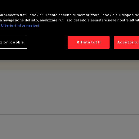
u “Accetta tutti i cookie”, l'utente accetta di memorizzare i cookie sul dispositi
a navigazione del sito, analizzare l'utilizzo del sito e assistere nelle nostre attivi
Ulteriori informazioni
zioni cookie
Rifiuta tutti
Accetta tut