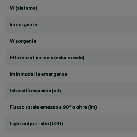
W (sistema)
lm sorgente
W sorgente
Efficienza luminosa (valore reale)
lm in modalità emergenza
Intensità massima (cd)
Flusso totale emesso a 90° o oltre (lm)
Light output ratio (LOR)