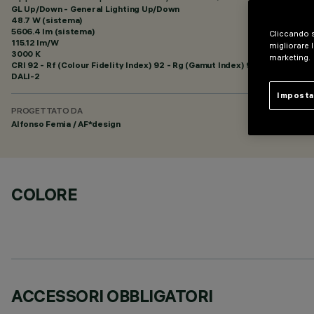
GL Up/Down - General Lighting Up/Down
48.7 W (sistema)
5606.4 lm (sistema)
Cliccando s
115.12 lm/W
migliorare l
3000 K
marketing.
CRI
92
- Rf (Colour Fidelity Index) 92 - Rg (Gamut Index) 99
DALI-2
Imposta
PROGETTATO DA
Alfonso Femia / AF*design
COLORE
ACCESSORI OBBLIGATORI