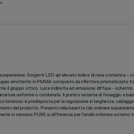
to:
e a sospensione. Sorgenti LED ad elevato indice di resa cromatica -
ale. Gruppo emittente in PMMA composto da riflettore prismatizzato
ente il gruppo ottico. Luce indiretta ad emissione diffusa - scherm
niciatura uniforme o combinata. Il pratico sistema di fissaggio a ba
orpo luminoso è predisposta per la regolazione in lunghezza, cablaggi
tamento del prodotto. Presenti nella basetta (da ordinare separata
nante in versione PURE si differenzia per l'anello inferiore esterno t