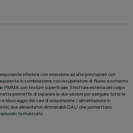
 componente inferiore con emissione ad alte prestazioni con
 trasparente in combinazione con recuperatore di flusso e schermo
o in PMMA con texture superficiale. Struttura esterna del corpo
ionetta permette di separare le due sezioni per eseguire tutte le
o e bloccaggio dei cavi di sospensione / alimentazione in
mente) due alimentatori dimmerabili DALI che permettono
raslucido testurizzato.