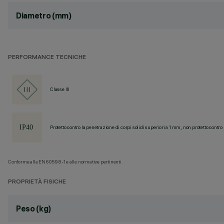
Diametro (mm)
PERFORMANCE TECNICHE
Classe III
Protetto contro la penetrazione di corpi solidi superiori a 1 mm, non protetto contro 
Conforme alla EN60598-1 e alle normative pertinenti.
PROPRIETÀ FISICHE
Peso (kg)