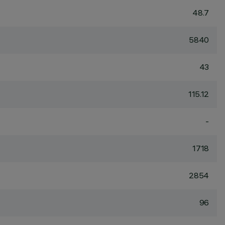
48.7
5840
43
115.12
-
1718
2854
96