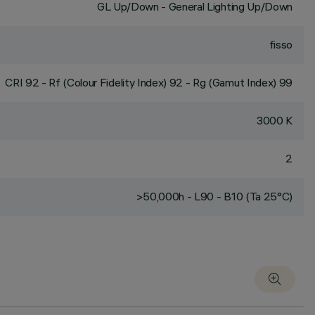
GL Up/Down - General Lighting Up/Down
fisso
CRI
92
- Rf (Colour Fidelity Index) 92 - Rg (Gamut Index) 99
3000 K
2
>50,000h - L90 - B10 (Ta 25°C)