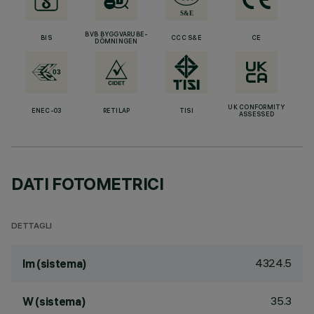
BVB BYGGVARUBE-
BIS
CCC S&E
CE
DÖMNINGEN
UK CONFORMITY
ENEC-03
RETILAP
TISI
ASSESSED
DATI FOTOMETRICI
DETTAGLI
4324.5
lm (sistema)
35.3
W (sistema)