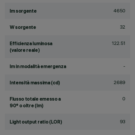
4650
lm sorgente
32
W sorgente
122.51
Efficienza luminosa
(valore reale)
-
lm in modalità emergenza
2689
Intensità massima (cd)
0
Flusso totale emesso a
90° o oltre (lm)
93
Light output ratio (LOR)