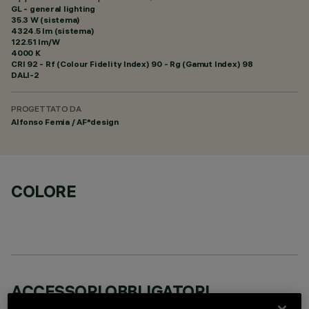
GL - general lighting
35.3 W (sistema)
4324.5 lm (sistema)
122.51 lm/W
4000 K
CRI
92
- Rf (Colour Fidelity Index) 90 - Rg (Gamut Index) 98
DALI-2
PROGETTATO DA
Alfonso Femia / AF*design
COLORE
ACCESSORI OBBLIGATORI