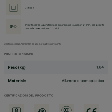
Classe II
Protetto contro la penetrazione di corpi solidi superiori a 1 mm, non protetto
contro la penetrazione di liquidi.
Conforme alla EN60598-1 e alle normative pertinenti.
PROPRIETÀ FISICHE
1.84
Peso (kg)
Alluminio e termoplastico
Materiale
CERTIFICAZIONI DEL PRODOTTO