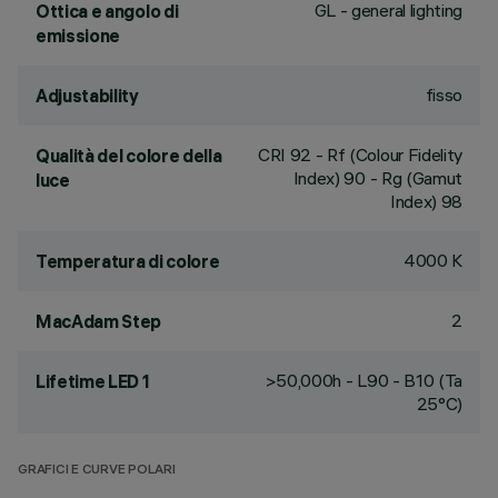
GL - general lighting
Ottica e angolo di
emissione
fisso
Adjustability
CRI
92
- Rf (Colour Fidelity
Qualità del colore della
Index) 90 - Rg (Gamut
luce
Index) 98
4000 K
Temperatura di colore
2
MacAdam Step
>50,000h - L90 - B10 (Ta
Lifetime LED 1
25°C)
GRAFICI E CURVE POLARI