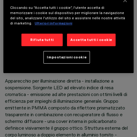
È necessario ordinare uno degli accessori obbligatori per installare e utilizzare correttamente il
prodotto:
Cliccando su “Accetta tutti i cookie”, l'utente accetta di
memorizzare i cookie sul dispositivo per migliorare la navigazione
del sito, analizzare l'utilizzo del sito e assistere nelle nostre attività
di marketing.
Ulteriori informazioni
Rifiuta tutti
Accetta tutti i cookie
DATI TECNICI
ULTIMO AGGIORNAMENTO: 06/08/2026
Impostazioni cookie
DESCRIZIONE
Apparecchio per illuminazione diretta - installazione a
sospensione. Sorgente LED ad elevato indice di resa
cromatica - emissione ad alte prestazioni con ottimi livelli di
efficienza per impieghi di illuminazione generale. Gruppo
emittente in PMMA composto da riflettore prismatizzato
trasparente in combinazione con recuperatore di flusso e
schermo diffusore - una cover interna in policarbonato
definisce visivamente il gruppo ottico. Struttura esterna del
corpo luminoso a doppio elemento in alluminio tornito -