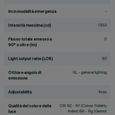
-
lm in modalità emergenza
1353
Intensità massima (cd)
0
Flusso totale emesso a
90° o oltre (lm)
83
Light output ratio (LOR)
GL - general lighting
Ottica e angolo di
emissione
fisso
Adjustability
CRI
92
- Rf (Colour Fidelity
Qualità del colore della
Index) 88 - Rg (Gamut
luce