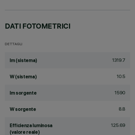
DATI FOTOMETRICI
DETTAGLI
1319.7
lm (sistema)
10.5
W (sistema)
1590
lm sorgente
8.8
W sorgente
125.69
Efficienza luminosa
(valore reale)