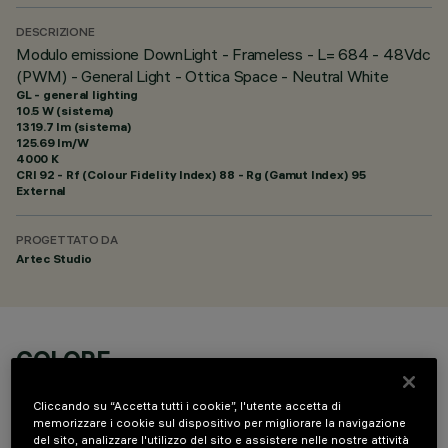
DESCRIZIONE
Modulo emissione DownLight - Frameless - L= 684 - 48Vdc
(PWM) - General Light - Ottica Space - Neutral White
GL - general lighting
10.5 W (sistema)
1319.7 lm (sistema)
125.69 lm/W
4000 K
CRI
92
- Rf (Colour Fidelity Index) 88 - Rg (Gamut Index) 95
External
PROGETTATO DA
Artec Studio
COLORE
Cliccando su “Accetta tutti i cookie”, l'utente accetta di
memorizzare i cookie sul dispositivo per migliorare la navigazione
del sito, analizzare l'utilizzo del sito e assistere nelle nostre attività