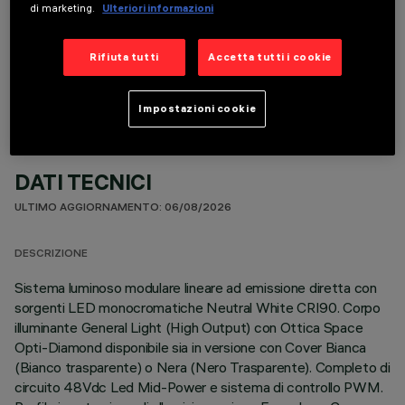
di marketing.
Ulteriori informazioni
COMPONENTI OPZIONALI
Rifiuta tutti
Accetta tutti i cookie
Impostazioni cookie
DATI TECNICI
ULTIMO AGGIORNAMENTO: 06/08/2026
DESCRIZIONE
Sistema luminoso modulare lineare ad emissione diretta con
sorgenti LED monocromatiche Neutral White CRI90. Corpo
illuminante General Light (High Output) con Ottica Space
Opti-Diamond disponibile sia in versione con Cover Bianca
(Bianco trasparente) o Nera (Nero Trasparente). Completo di
circuito 48Vdc Led Mid-Power e sistema di controllo PWM.