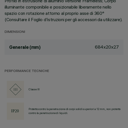
Profilo in estrusione di alluminio versione Frameless; Corpo
illuminante componibile e posizionabile liberamente nello
spazio con rotazione attorno al proprio asse di 360°
(Consultare il Foglio d'istruzioni per gli accessori da utilizzare).
DIMENSIONI
684x20x27
Generale (mm)
PERFORMANCE TECNICHE
Classe III
Protetto contro la penetrazione di corpi solidi superiori a 12 mm, non protetto
contro la penetrazione di liquidi.