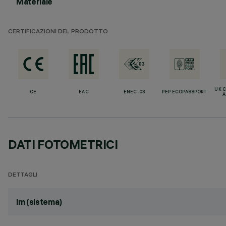
Materiale
CERTIFICAZIONI DEL PRODOTTO
UK 
CE
EAC
ENEC-03
PEP ECOPASSPORT
A
DATI FOTOMETRICI
DETTAGLI
lm (sistema)