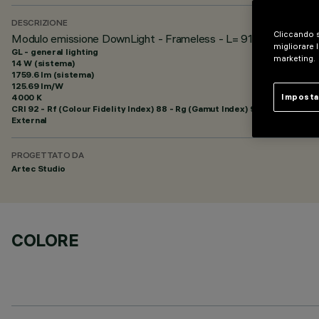
DESCRIZIONE
Cliccando s
Modulo emissione DownLight - Frameless - L= 912 - 48Vdc (PW
migliorare l
GL - general lighting
marketing.
14 W (sistema)
1759.6 lm (sistema)
125.69 lm/W
4000 K
Imposta
CRI
92
- Rf (Colour Fidelity Index) 88 - Rg (Gamut Index) 95
External
PROGETTATO DA
Artec Studio
COLORE