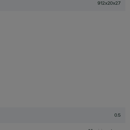
912x20x27
0.5