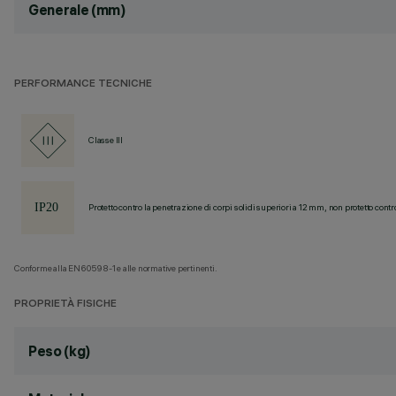
Generale (mm)
PERFORMANCE TECNICHE
Classe III
Protetto contro la penetrazione di corpi solidi superiori a 12 mm, non protetto contr
Conforme alla EN60598-1 e alle normative pertinenti.
PROPRIETÀ FISICHE
Peso (kg)