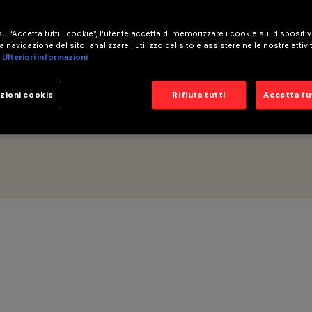
u “Accetta tutti i cookie”, l'utente accetta di memorizzare i cookie sul dispositi
M) - General Light - Ottica Space - Neutral White
a navigazione del sito, analizzare l'utilizzo del sito e assistere nelle nostre attivi
Ulteriori informazioni
zioni cookie
Rifiuta tutti
Accetta tut