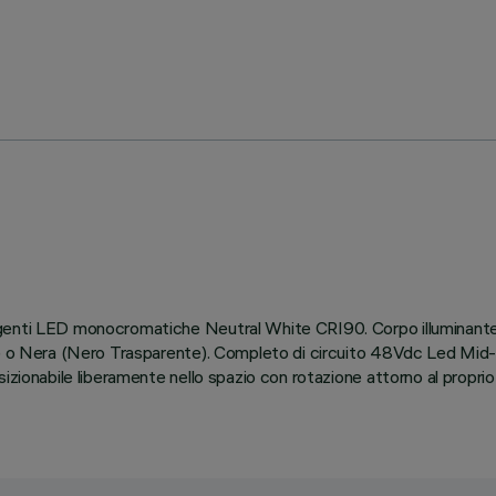
orgenti LED monocromatiche Neutral White CRI90. Corpo illuminan
e) o Nera (Nero Trasparente). Completo di circuito 48Vdc Led Mid-
zionabile liberamente nello spazio con rotazione attorno al proprio a