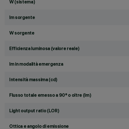
W (sistema)
lm sorgente
W sorgente
Efficienza luminosa (valore reale)
lm in modalità emergenza
Intensità massima (cd)
Flusso totale emesso a 90° o oltre (lm)
Light output ratio (LOR)
Ottica e angolo di emissione