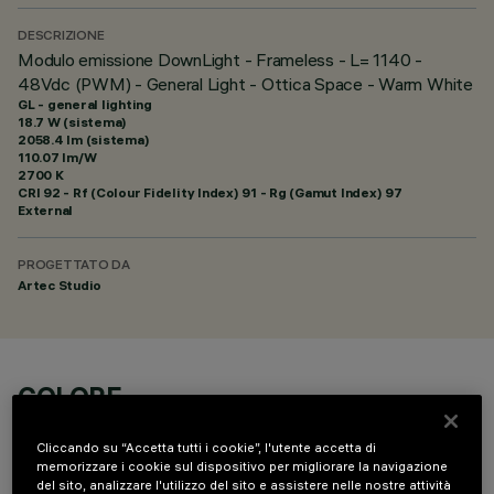
DESCRIZIONE
Modulo emissione DownLight - Frameless - L= 1140 -
48Vdc (PWM) - General Light - Ottica Space - Warm White
GL - general lighting
18.7 W (sistema)
2058.4 lm (sistema)
110.07 lm/W
2700 K
CRI
92
- Rf (Colour Fidelity Index) 91 - Rg (Gamut Index) 97
External
PROGETTATO DA
Artec Studio
COLORE
Cliccando su “Accetta tutti i cookie”, l'utente accetta di
memorizzare i cookie sul dispositivo per migliorare la navigazione
del sito, analizzare l'utilizzo del sito e assistere nelle nostre attività