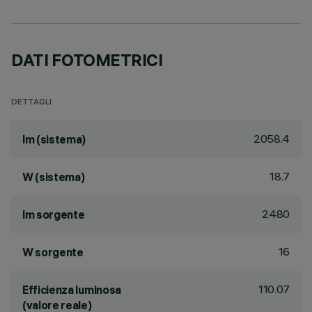
DATI FOTOMETRICI
DETTAGLI
2058.4
lm (sistema)
18.7
W (sistema)
2480
lm sorgente
16
W sorgente
110.07
Efficienza luminosa
(valore reale)