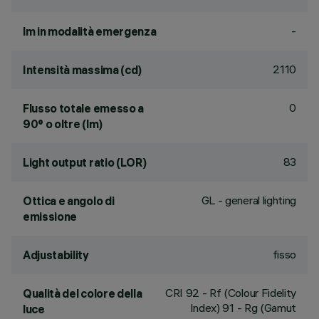
-
lm in modalità emergenza
2110
Intensità massima (cd)
0
Flusso totale emesso a
90° o oltre (lm)
83
Light output ratio (LOR)
GL - general lighting
Ottica e angolo di
emissione
fisso
Adjustability
CRI
92
- Rf (Colour Fidelity
Qualità del colore della
Index) 91 - Rg (Gamut
luce