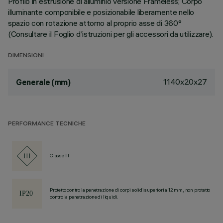
Profilo in estrusione di alluminio versione Frameless; Corpo
illuminante componibile e posizionabile liberamente nello
spazio con rotazione attorno al proprio asse di 360°
(Consultare il Foglio d'istruzioni per gli accessori da utilizzare).
DIMENSIONI
1140x20x27
Generale (mm)
PERFORMANCE TECNICHE
Classe III
Protetto contro la penetrazione di corpi solidi superiori a 12 mm, non protetto
contro la penetrazione di liquidi.