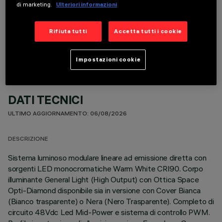
di marketing.
Ulteriori informazioni
COMPONENTI OPZIONALI
Rifiuta tutti
Accetta tutti i cookie
Impostazioni cookie
DATI TECNICI
ULTIMO AGGIORNAMENTO: 06/08/2026
DESCRIZIONE
Sistema luminoso modulare lineare ad emissione diretta con
sorgenti LED monocromatiche Warm White CRI90. Corpo
illuminante General Light (High Output) con Ottica Space
Opti-Diamond disponibile sia in versione con Cover Bianca
(Bianco trasparente) o Nera (Nero Trasparente). Completo di
circuito 48Vdc Led Mid-Power e sistema di controllo PWM.