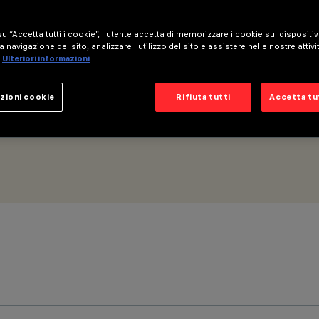
u “Accetta tutti i cookie”, l'utente accetta di memorizzare i cookie sul dispositi
PWM) - General Light - Ottica Space - Warm White
a navigazione del sito, analizzare l'utilizzo del sito e assistere nelle nostre attivi
Ulteriori informazioni
zioni cookie
Rifiuta tutti
Accetta tut