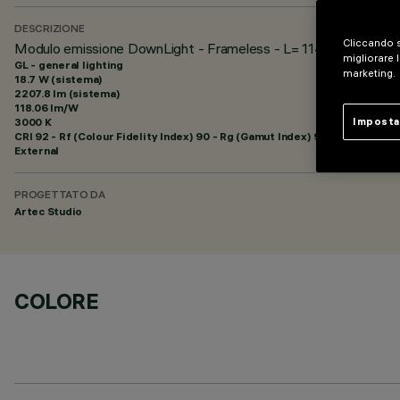
DESCRIZIONE
Cliccando s
Modulo emissione DownLight - Frameless - L= 1140 - 48Vdc (
migliorare l
GL - general lighting
marketing.
18.7 W (sistema)
2207.8 lm (sistema)
118.06 lm/W
3000 K
Imposta
CRI
92
- Rf (Colour Fidelity Index) 90 - Rg (Gamut Index) 96
External
PROGETTATO DA
Artec Studio
COLORE