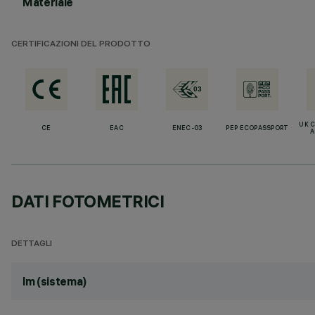
Materiale
CERTIFICAZIONI DEL PRODOTTO
UK 
CE
EAC
ENEC-03
PEP ECOPASSPORT
A
DATI FOTOMETRICI
DETTAGLI
lm (sistema)