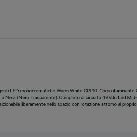
orgenti LED monocromatiche Warm White CRI90. Corpo illuminante 
e) o Nera (Nero Trasparente). Completo di circuito 48Vdc Led Mid-
zionabile liberamente nello spazio con rotazione attorno al proprio a