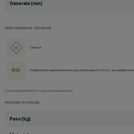
Generale (mm)
PERFORMANCE TECNICHE
Classe III
Protetto contro la penetrazione di corpi solidi superiori a 12 mm, non protetto contr
Conforme alla EN60598-1 e alle normative pertinenti.
PROPRIETÀ FISICHE
Peso (kg)