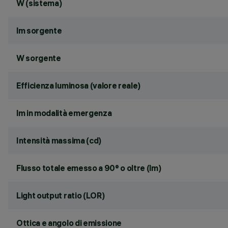
W (sistema)
lm sorgente
W sorgente
Efficienza luminosa (valore reale)
lm in modalità emergenza
Intensità massima (cd)
Flusso totale emesso a 90° o oltre (lm)
Light output ratio (LOR)
Ottica e angolo di emissione