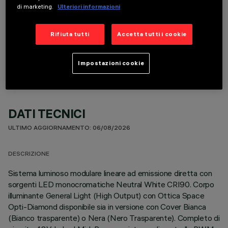
di marketing.
Ulteriori informazioni
Rifiuta tutti
Accetta tutti i cookie
COMPONENTI OPZIONALI
Impostazioni cookie
DATI TECNICI
ULTIMO AGGIORNAMENTO: 06/08/2026
DESCRIZIONE
Sistema luminoso modulare lineare ad emissione diretta con
sorgenti LED monocromatiche Neutral White CRI90. Corpo
illuminante General Light (High Output) con Ottica Space
Opti-Diamond disponibile sia in versione con Cover Bianca
(Bianco trasparente) o Nera (Nero Trasparente). Completo di