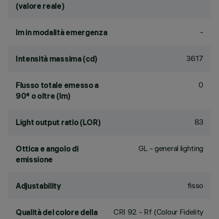
(valore reale)
-
lm in modalità emergenza
3617
Intensità massima (cd)
0
Flusso totale emesso a
90° o oltre (lm)
83
Light output ratio (LOR)
GL - general lighting
Ottica e angolo di
emissione
fisso
Adjustability
CRI
92
- Rf (Colour Fidelity
Qualità del colore della