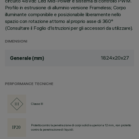
circuito 48Vdc Led Mid-Power e sistema di controllo PWM.
Profilo in estrusione di alluminio versione Frameless; Corpo
illuminante componibile e posizionabile liberamente nello
spazio con rotazione attorno al proprio asse di 360°
(Consultare il Foglio d'istruzioni per gli accessori da utilizzare).
DIMENSIONI
1824x20x27
Generale (mm)
PERFORMANCE TECNICHE
Classe III
Protetto contro la penetrazione di corpi solidi superiori a 12 mm, non protetto
contro la penetrazione di liquidi.