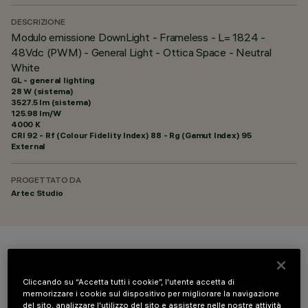
DESCRIZIONE
Modulo emissione DownLight - Frameless - L= 1824 -
48Vdc (PWM) - General Light - Ottica Space - Neutral
White
GL - general lighting
28 W (sistema)
3527.5 lm (sistema)
125.98 lm/W
4000 K
CRI
92
- Rf (Colour Fidelity Index) 88 - Rg (Gamut Index) 95
External
PROGETTATO DA
Artec Studio
COLORE
Cliccando su “Accetta tutti i cookie”, l'utente accetta di
memorizzare i cookie sul dispositivo per migliorare la navigazione
del sito, analizzare l'utilizzo del sito e assistere nelle nostre attività