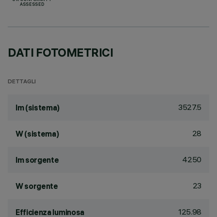
UK CONFORMITY
ASSESSED
DATI FOTOMETRICI
DETTAGLI
3527.5
lm (sistema)
28
W (sistema)
4250
lm sorgente
23
W sorgente
125.98
Efficienza luminosa