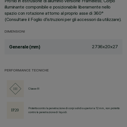
Profilo in estrusione di alluminio versione Frameless; Corpo
illuminante componibile e posizionabile liberamente nello
spazio con rotazione attorno al proprio asse di 360°
(Consultare il Foglio d'istruzioni per gli accessori da utilizzare).
DIMENSIONI
2736x20x27
Generale (mm)
PERFORMANCE TECNICHE
Classe III
Protetto contro la penetrazione di corpi solidi superiori a 12 mm, non protetto
contro la penetrazione di liquidi.