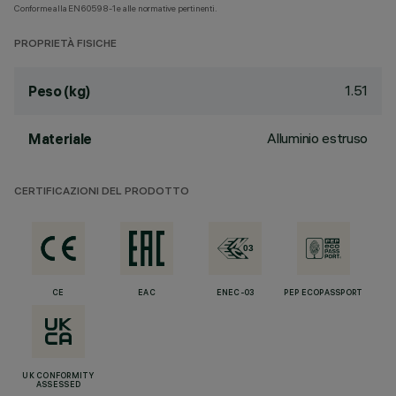
Conforme alla EN60598-1 e alle normative pertinenti.
PROPRIETÀ FISICHE
1.51
Peso (kg)
Alluminio estruso
Materiale
CERTIFICAZIONI DEL PRODOTTO
CE
EAC
ENEC-03
PEP ECOPASSPORT
UK CONFORMITY
ASSESSED