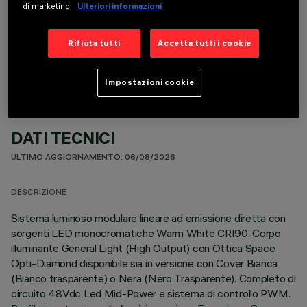
di marketing.
Ulteriori informazioni
COMPONENTI OPZIONALI
Rifiuta tutti
Accetta tutti i cookie
Impostazioni cookie
DATI TECNICI
ULTIMO AGGIORNAMENTO: 06/08/2026
DESCRIZIONE
Sistema luminoso modulare lineare ad emissione diretta con
sorgenti LED monocromatiche Warm White CRI90. Corpo
illuminante General Light (High Output) con Ottica Space
Opti-Diamond disponibile sia in versione con Cover Bianca
(Bianco trasparente) o Nera (Nero Trasparente). Completo di
circuito 48Vdc Led Mid-Power e sistema di controllo PWM.