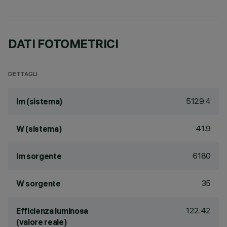
DATI FOTOMETRICI
DETTAGLI
5129.4
lm (sistema)
41.9
W (sistema)
6180
lm sorgente
35
W sorgente
122.42
Efficienza luminosa
(valore reale)