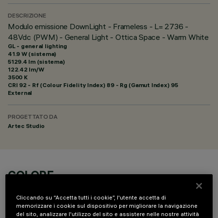
DESCRIZIONE
Modulo emissione DownLight - Frameless - L= 2736 -
48Vdc (PWM) - General Light - Ottica Space - Warm White
GL - general lighting
41.9 W (sistema)
5129.4 lm (sistema)
122.42 lm/W
3500 K
CRI
92
- Rf (Colour Fidelity Index) 89 - Rg (Gamut Index) 95
External
PROGETTATO DA
Artec Studio
COLORE
Cliccando su “Accetta tutti i cookie”, l'utente accetta di
memorizzare i cookie sul dispositivo per migliorare la navigazione
del sito, analizzare l'utilizzo del sito e assistere nelle nostre attività