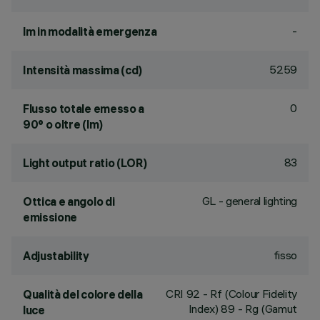
-
lm in modalità emergenza
5259
Intensità massima (cd)
0
Flusso totale emesso a
90° o oltre (lm)
83
Light output ratio (LOR)
GL - general lighting
Ottica e angolo di
emissione
fisso
Adjustability
CRI
92
- Rf (Colour Fidelity
Qualità del colore della
Index) 89 - Rg (Gamut
luce