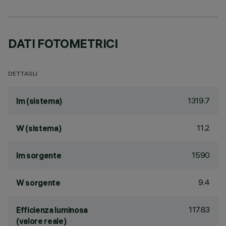
DATI FOTOMETRICI
DETTAGLI
1319.7
lm (sistema)
11.2
W (sistema)
1590
lm sorgente
9.4
W sorgente
117.83
Efficienza luminosa
(valore reale)