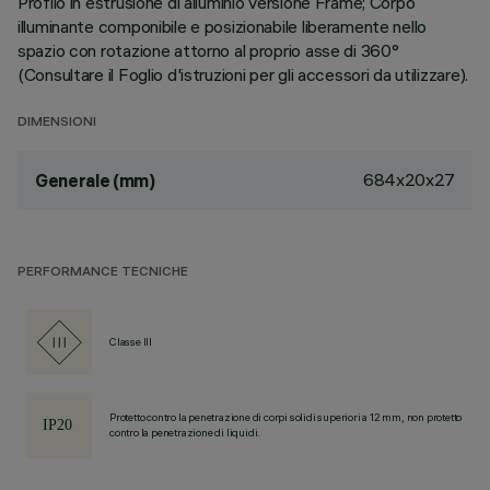
Profilo in estrusione di alluminio versione Frame; Corpo
illuminante componibile e posizionabile liberamente nello
spazio con rotazione attorno al proprio asse di 360°
(Consultare il Foglio d'istruzioni per gli accessori da utilizzare).
DIMENSIONI
684x20x27
Generale (mm)
PERFORMANCE TECNICHE
Classe III
Protetto contro la penetrazione di corpi solidi superiori a 12 mm, non protetto
contro la penetrazione di liquidi.