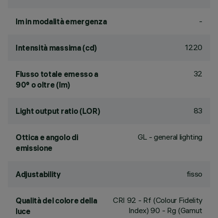
-
lm in modalità emergenza
1220
Intensità massima (cd)
32
Flusso totale emesso a
90° o oltre (lm)
83
Light output ratio (LOR)
GL - general lighting
Ottica e angolo di
emissione
fisso
Adjustability
CRI
92
- Rf (Colour Fidelity
Qualità del colore della
Index) 90 - Rg (Gamut
luce