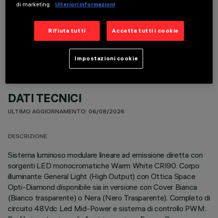
di marketing.
Ulteriori informazioni
COMPONENTI OPZIONALI
Rifiuta tutti
Accetta tutti i cookie
Impostazioni cookie
DATI TECNICI
ULTIMO AGGIORNAMENTO: 06/08/2026
DESCRIZIONE
Sistema luminoso modulare lineare ad emissione diretta con
sorgenti LED monocromatiche Warm White CRI90. Corpo
illuminante General Light (High Output) con Ottica Space
Opti-Diamond disponibile sia in versione con Cover Bianca
(Bianco trasparente) o Nera (Nero Trasparente). Completo di
circuito 48Vdc Led Mid-Power e sistema di controllo PWM.