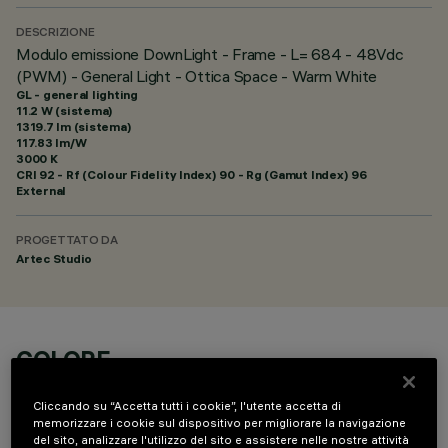
DESCRIZIONE
Modulo emissione DownLight - Frame - L= 684 - 48Vdc
(PWM) - General Light - Ottica Space - Warm White
GL - general lighting
11.2 W (sistema)
1319.7 lm (sistema)
117.83 lm/W
3000 K
CRI
92
- Rf (Colour Fidelity Index) 90 - Rg (Gamut Index) 96
External
PROGETTATO DA
Artec Studio
COLORE
Cliccando su “Accetta tutti i cookie”, l'utente accetta di
memorizzare i cookie sul dispositivo per migliorare la navigazione
del sito, analizzare l'utilizzo del sito e assistere nelle nostre attività