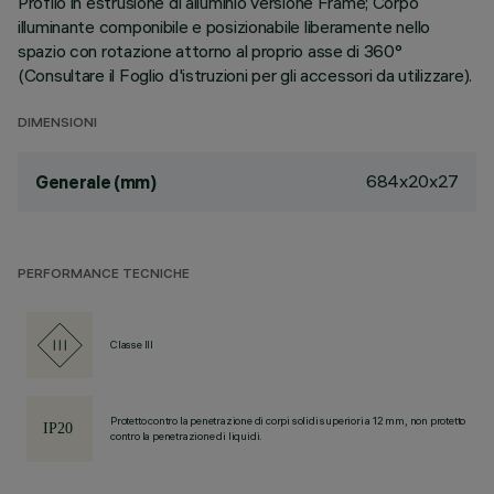
Profilo in estrusione di alluminio versione Frame; Corpo
illuminante componibile e posizionabile liberamente nello
spazio con rotazione attorno al proprio asse di 360°
(Consultare il Foglio d'istruzioni per gli accessori da utilizzare).
DIMENSIONI
684x20x27
Generale (mm)
PERFORMANCE TECNICHE
Classe III
Protetto contro la penetrazione di corpi solidi superiori a 12 mm, non protetto
contro la penetrazione di liquidi.