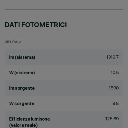
DATI FOTOMETRICI
DETTAGLI
1319.7
lm (sistema)
10.5
W (sistema)
1590
lm sorgente
8.8
W sorgente
125.69
Efficienza luminosa
(valore reale)