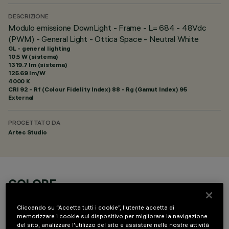
DESCRIZIONE
Modulo emissione DownLight - Frame - L= 684 - 48Vdc
(PWM) - General Light - Ottica Space - Neutral White
GL - general lighting
10.5 W (sistema)
1319.7 lm (sistema)
125.69 lm/W
4000 K
CRI
92
- Rf (Colour Fidelity Index) 88 - Rg (Gamut Index) 95
External
PROGETTATO DA
Artec Studio
COLORE
Cliccando su “Accetta tutti i cookie”, l'utente accetta di
memorizzare i cookie sul dispositivo per migliorare la navigazione
del sito, analizzare l'utilizzo del sito e assistere nelle nostre attività