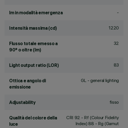
-
lm in modalità emergenza
1220
Intensità massima (cd)
32
Flusso totale emesso a
90° o oltre (lm)
83
Light output ratio (LOR)
GL - general lighting
Ottica e angolo di
emissione
fisso
Adjustability
CRI
92
- Rf (Colour Fidelity
Qualità del colore della
Index) 88 - Rg (Gamut
luce