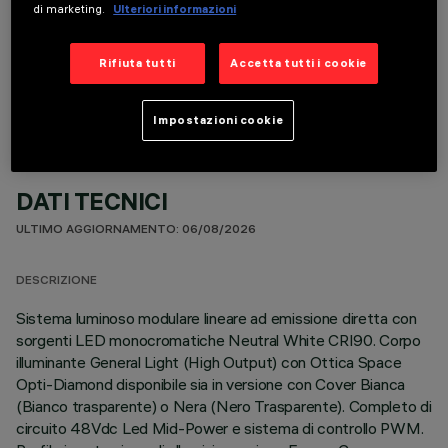
di marketing.
Ulteriori informazioni
COMPONENTI OPZIONALI
Rifiuta tutti
Accetta tutti i cookie
Impostazioni cookie
DATI TECNICI
ULTIMO AGGIORNAMENTO: 06/08/2026
DESCRIZIONE
Sistema luminoso modulare lineare ad emissione diretta con
sorgenti LED monocromatiche Neutral White CRI90. Corpo
illuminante General Light (High Output) con Ottica Space
Opti-Diamond disponibile sia in versione con Cover Bianca
(Bianco trasparente) o Nera (Nero Trasparente). Completo di
circuito 48Vdc Led Mid-Power e sistema di controllo PWM.