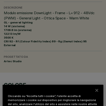
DESCRIZIONE
Modulo emissione DownLight - Frame - L= 912 - 48Vdc
(PWM) - General Light - Ottica Space - Warm White
GL - general lighting
14 W (sistema)
1709.8 lm (sistema)
122.13 lm/W
3500 K
CRI
92
- Rf (Colour Fidelity Index) 89 - Rg (Gamut Index) 95
External
PROGETTATO DA
Artec Studio
COLORE
Cliccando su “Accetta tutti i cookie”, l'utente accetta di
memorizzare i cookie sul dispositivo per migliorare la navigazione
del sito, analizzare l'utilizzo del sito e assistere nelle nostre attività