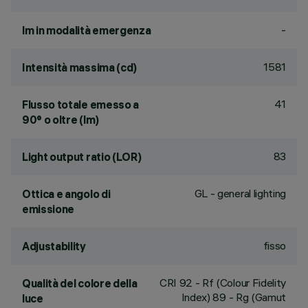
-
lm in modalità emergenza
1581
Intensità massima (cd)
41
Flusso totale emesso a
90° o oltre (lm)
83
Light output ratio (LOR)
GL - general lighting
Ottica e angolo di
emissione
fisso
Adjustability
CRI
92
- Rf (Colour Fidelity
Qualità del colore della
Index) 89 - Rg (Gamut
luce