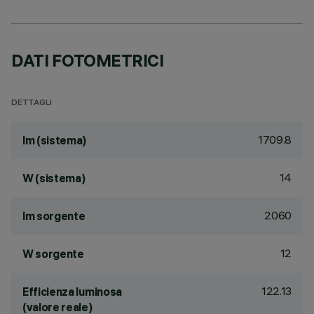
DATI FOTOMETRICI
DETTAGLI
1709.8
lm (sistema)
14
W (sistema)
2060
lm sorgente
12
W sorgente
122.13
Efficienza luminosa
(valore reale)