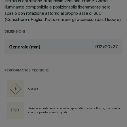
Profilo in estrusione di alluminio versione Frame; Corpo
illuminante componibile e posizionabile liberamente nello
spazio con rotazione attorno al proprio asse di 360°
(Consultare il Foglio d'istruzioni per gli accessori da utilizzare).
DIMENSIONI
912x20x27
Generale (mm)
PERFORMANCE TECNICHE
Classe III
Protetto contro la penetrazione di corpi solidi superiori a 12 mm, non protetto
contro la penetrazione di liquidi.