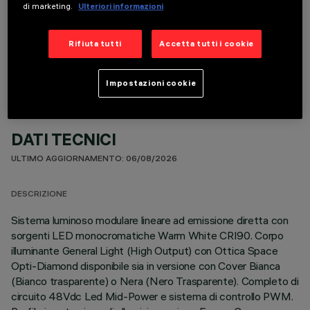
di marketing.
Ulteriori informazioni
COMPONENTI OPZIONALI
Rifiuta tutti
Accetta tutti i cookie
Impostazioni cookie
DATI TECNICI
ULTIMO AGGIORNAMENTO: 06/08/2026
DESCRIZIONE
Sistema luminoso modulare lineare ad emissione diretta con
sorgenti LED monocromatiche Warm White CRI90. Corpo
illuminante General Light (High Output) con Ottica Space
Opti-Diamond disponibile sia in versione con Cover Bianca
(Bianco trasparente) o Nera (Nero Trasparente). Completo di
circuito 48Vdc Led Mid-Power e sistema di controllo PWM.