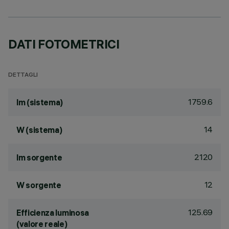
DATI FOTOMETRICI
DETTAGLI
1759.6
lm (sistema)
14
W (sistema)
2120
lm sorgente
12
W sorgente
125.69
Efficienza luminosa
(valore reale)