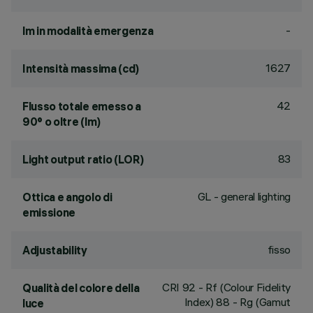
-
lm in modalità emergenza
1627
Intensità massima (cd)
42
Flusso totale emesso a
90° o oltre (lm)
83
Light output ratio (LOR)
GL - general lighting
Ottica e angolo di
emissione
fisso
Adjustability
CRI
92
- Rf (Colour Fidelity
Qualità del colore della
Index) 88 - Rg (Gamut
luce