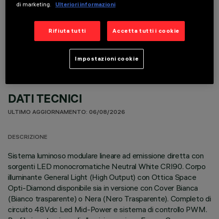
di marketing.
Ulteriori informazioni
COMPONENTI OPZIONALI
Rifiuta tutti
Accetta tutti i cookie
Impostazioni cookie
DATI TECNICI
ULTIMO AGGIORNAMENTO: 06/08/2026
DESCRIZIONE
Sistema luminoso modulare lineare ad emissione diretta con
sorgenti LED monocromatiche Neutral White CRI90. Corpo
illuminante General Light (High Output) con Ottica Space
Opti-Diamond disponibile sia in versione con Cover Bianca
(Bianco trasparente) o Nera (Nero Trasparente). Completo di
circuito 48Vdc Led Mid-Power e sistema di controllo PWM.