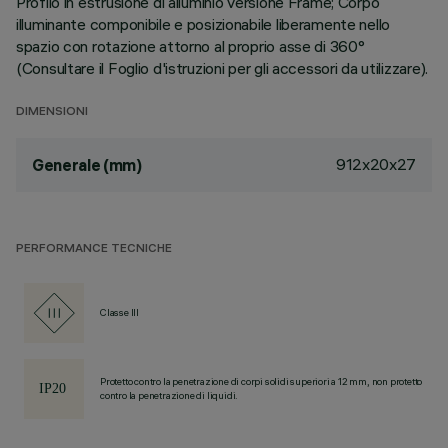
Profilo in estrusione di alluminio versione Frame; Corpo
illuminante componibile e posizionabile liberamente nello
spazio con rotazione attorno al proprio asse di 360°
(Consultare il Foglio d'istruzioni per gli accessori da utilizzare).
DIMENSIONI
912x20x27
Generale (mm)
PERFORMANCE TECNICHE
Classe III
Protetto contro la penetrazione di corpi solidi superiori a 12 mm, non protetto
contro la penetrazione di liquidi.