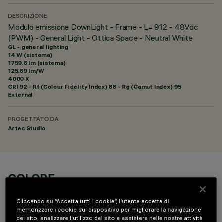
DESCRIZIONE
Modulo emissione DownLight - Frame - L= 912 - 48Vdc
(PWM) - General Light - Ottica Space - Neutral White
GL - general lighting
14 W (sistema)
1759.6 lm (sistema)
125.69 lm/W
4000 K
CRI
92
- Rf (Colour Fidelity Index) 88 - Rg (Gamut Index) 95
External
PROGETTATO DA
Artec Studio
COLORE
Cliccando su “Accetta tutti i cookie”, l'utente accetta di
memorizzare i cookie sul dispositivo per migliorare la navigazione
del sito, analizzare l'utilizzo del sito e assistere nelle nostre attività