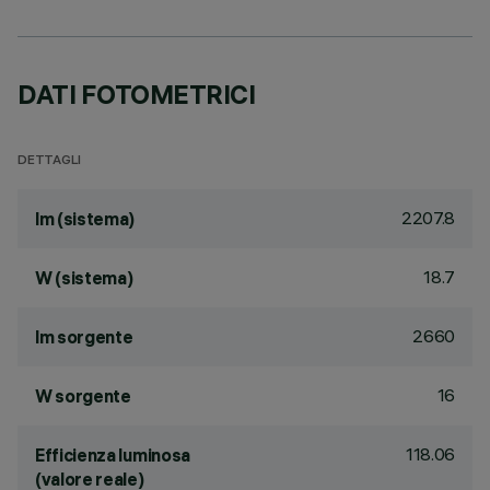
DATI FOTOMETRICI
DETTAGLI
2207.8
lm (sistema)
18.7
W (sistema)
2660
lm sorgente
16
W sorgente
118.06
Efficienza luminosa
(valore reale)