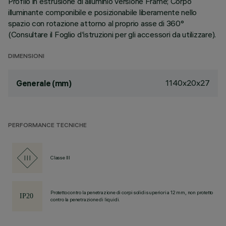
Profilo in estrusione di alluminio versione Frame; Corpo
illuminante componibile e posizionabile liberamente nello
spazio con rotazione attorno al proprio asse di 360°
(Consultare il Foglio d'istruzioni per gli accessori da utilizzare).
DIMENSIONI
1140x20x27
Generale (mm)
PERFORMANCE TECNICHE
Classe III
Protetto contro la penetrazione di corpi solidi superiori a 12 mm, non protetto
contro la penetrazione di liquidi.