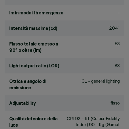
-
lm in modalità emergenza
2041
Intensità massima (cd)
53
Flusso totale emesso a
90° o oltre (lm)
83
Light output ratio (LOR)
GL - general lighting
Ottica e angolo di
emissione
fisso
Adjustability
CRI
92
- Rf (Colour Fidelity
Qualità del colore della
Index) 90 - Rg (Gamut
luce