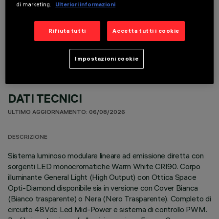
di marketing.
Ulteriori informazioni
COMPONENTI OPZIONALI
Rifiuta tutti
Accetta tutti i cookie
Impostazioni cookie
DATI TECNICI
ULTIMO AGGIORNAMENTO: 06/08/2026
DESCRIZIONE
Sistema luminoso modulare lineare ad emissione diretta con
sorgenti LED monocromatiche Warm White CRI90. Corpo
illuminante General Light (High Output) con Ottica Space
Opti-Diamond disponibile sia in versione con Cover Bianca
(Bianco trasparente) o Nera (Nero Trasparente). Completo di
circuito 48Vdc Led Mid-Power e sistema di controllo PWM.