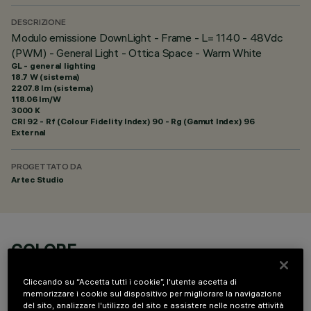
DESCRIZIONE
Modulo emissione DownLight - Frame - L= 1140 - 48Vdc
(PWM) - General Light - Ottica Space - Warm White
GL - general lighting
18.7 W (sistema)
2207.8 lm (sistema)
118.06 lm/W
3000 K
CRI
92
- Rf (Colour Fidelity Index) 90 - Rg (Gamut Index) 96
External
PROGETTATO DA
Artec Studio
COLORE
Cliccando su “Accetta tutti i cookie”, l'utente accetta di
memorizzare i cookie sul dispositivo per migliorare la navigazione
del sito, analizzare l'utilizzo del sito e assistere nelle nostre attività