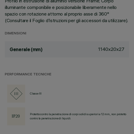
Profilo in estrusione di alluminio versione Frame; Corpo
illuminante componibile e posizionabile liberamente nello
spazio con rotazione attorno al proprio asse di 360°
(Consultare il Foglio d'istruzioni per gli accessori da utilizzare).
DIMENSIONI
1140x20x27
Generale (mm)
PERFORMANCE TECNICHE
Classe III
Protetto contro la penetrazione di corpi solidi superiori a 12 mm, non protetto
contro la penetrazione di liquidi.