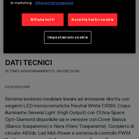
di marketing.
Ulteriori informazioni
COMPONENTI OPZIONALI
Rifiuta tutti
Accetta tutti i cookie
Impostazioni cookie
DATI TECNICI
ULTIMO AGGIORNAMENTO: 06/08/2026
DESCRIZIONE
Sistema luminoso modulare lineare ad emissione diretta con
sorgenti LED monocromatiche Neutral White CRI90. Corpo
illuminante General Light (High Output) con Ottica Space
Opti-Diamond disponibile sia in versione con Cover Bianca
(Bianco trasparente) o Nera (Nero Trasparente). Completo di
circuito 48Vdc Led Mid-Power e sistema di controllo PWM.