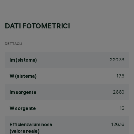
DATI FOTOMETRICI
DETTAGLI
2207.8
lm (sistema)
17.5
W (sistema)
2660
lm sorgente
15
W sorgente
126.16
Efficienza luminosa
(valore reale)