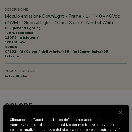
DESCRIZIONE
Modulo emissione DownLight - Frame - L= 1140 - 48Vdc
(PWM) - General Light - Ottica Space - Neutral White
GL - general lighting
17.5 W (sistema)
2207.8 lm (sistema)
126.16 lm/W
4000 K
CRI
92
- Rf (Colour Fidelity Index) 88 - Rg (Gamut Index) 95
External
PROGETTATO DA
Artec Studio
COLORE
Cliccando su “Accetta tutti i cookie”, l'utente accetta di
memorizzare i cookie sul dispositivo per migliorare la navigazione
del sito, analizzare l'utilizzo del sito e assistere nelle nostre attività