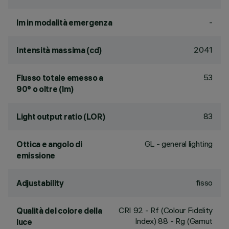
-
lm in modalità emergenza
2041
Intensità massima (cd)
53
Flusso totale emesso a
90° o oltre (lm)
83
Light output ratio (LOR)
GL - general lighting
Ottica e angolo di
emissione
fisso
Adjustability
CRI
92
- Rf (Colour Fidelity
Qualità del colore della
Index) 88 - Rg (Gamut
luce