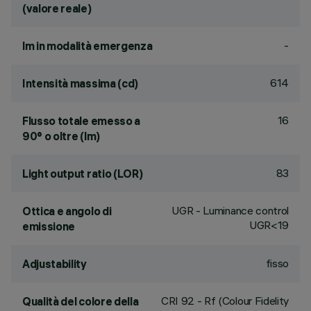
(valore reale)
-
lm in modalità emergenza
614
Intensità massima (cd)
16
Flusso totale emesso a
90° o oltre (lm)
83
Light output ratio (LOR)
UGR - Luminance control
Ottica e angolo di
UGR<19
emissione
fisso
Adjustability
CRI
92
- Rf (Colour Fidelity
Qualità del colore della