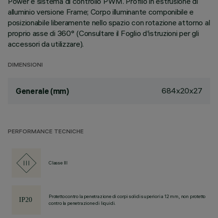
Power e sistema di controllo PWM. Profilo in estrusione di
alluminio versione Frame; Corpo illuminante componibile e
posizionabile liberamente nello spazio con rotazione attorno al
proprio asse di 360° (Consultare il Foglio d'istruzioni per gli
accessori da utilizzare).
DIMENSIONI
684x20x27
Generale (mm)
PERFORMANCE TECNICHE
Classe III
Protetto contro la penetrazione di corpi solidi superiori a 12 mm, non protetto
contro la penetrazione di liquidi.