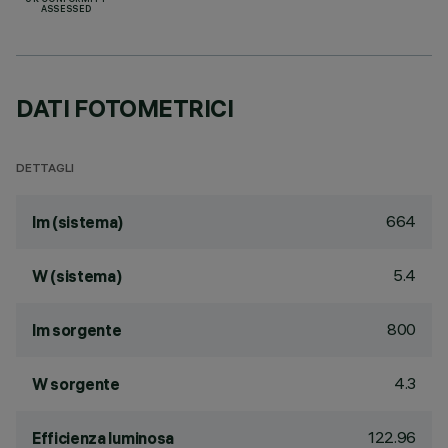
UK CONFORMITY
ASSESSED
DATI FOTOMETRICI
DETTAGLI
664
lm (sistema)
5.4
W (sistema)
800
lm sorgente
4.3
W sorgente
122.96
Efficienza luminosa