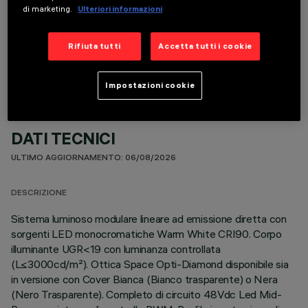
di marketing.
Ulteriori informazioni
COMPONENTI OPZIONALI
Rifiuta tutti
Accetta tutti i cookie
Impostazioni cookie
DATI TECNICI
ULTIMO AGGIORNAMENTO: 06/08/2026
DESCRIZIONE
Sistema luminoso modulare lineare ad emissione diretta con
sorgenti LED monocromatiche Warm White CRI90. Corpo
illuminante UGR<19 con luminanza controllata
(L≤3000cd/m²). Ottica Space Opti-Diamond disponibile sia
in versione con Cover Bianca (Bianco trasparente) o Nera
(Nero Trasparente). Completo di circuito 48Vdc Led Mid-