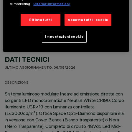
di marketing.
Ulteriori informazioni
COMPONENTI OPZIONALI
Rifiuta tutti
Accetta tutti i cookie
Impostazioni cookie
DATI TECNICI
ULTIMO AGGIORNAMENTO: 06/08/2026
DESCRIZIONE
Sistema luminoso modulare lineare ad emissione diretta con
sorgenti LED monocromatiche Neutral White CRI90. Corpo
illuminante UGR<19 con luminanza controllata
(L≤3000cd/m²). Ottica Space Opti-Diamond disponibile sia
in versione con Cover Bianca (Bianco trasparente) o Nera
(Nero Trasparente). Completo di circuito 48Vdc Led Mid-