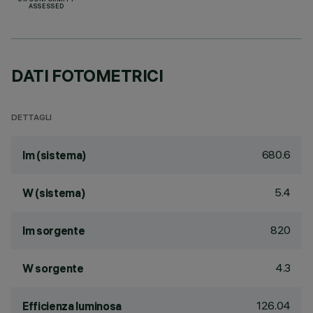
UK CONFORMITY
ASSESSED
DATI FOTOMETRICI
DETTAGLI
680.6
lm (sistema)
5.4
W (sistema)
820
lm sorgente
4.3
W sorgente
126.04
Efficienza luminosa