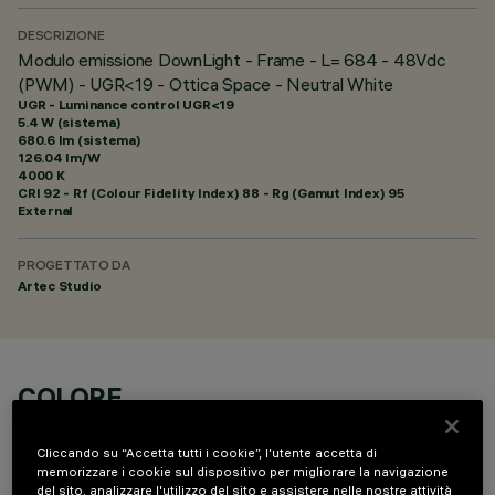
DESCRIZIONE
Modulo emissione DownLight - Frame - L= 684 - 48Vdc
(PWM) - UGR<19 - Ottica Space - Neutral White
UGR - Luminance control UGR<19
5.4 W (sistema)
680.6 lm (sistema)
126.04 lm/W
4000 K
CRI
92
- Rf (Colour Fidelity Index) 88 - Rg (Gamut Index) 95
External
PROGETTATO DA
Artec Studio
COLORE
Cliccando su “Accetta tutti i cookie”, l'utente accetta di
memorizzare i cookie sul dispositivo per migliorare la navigazione
del sito, analizzare l'utilizzo del sito e assistere nelle nostre attività