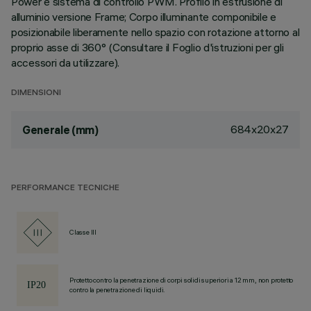
Power e sistema di controllo PWM. Profilo in estrusione di
alluminio versione Frame; Corpo illuminante componibile e
posizionabile liberamente nello spazio con rotazione attorno al
proprio asse di 360° (Consultare il Foglio d'istruzioni per gli
accessori da utilizzare).
DIMENSIONI
684x20x27
Generale (mm)
PERFORMANCE TECNICHE
Classe III
Protetto contro la penetrazione di corpi solidi superiori a 12 mm, non protetto
contro la penetrazione di liquidi.