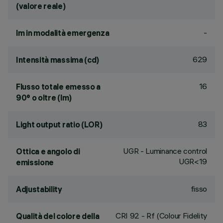
(valore reale)
-
lm in modalità emergenza
629
Intensità massima (cd)
16
Flusso totale emesso a
90° o oltre (lm)
83
Light output ratio (LOR)
UGR - Luminance control
Ottica e angolo di
UGR<19
emissione
fisso
Adjustability
CRI
92
- Rf (Colour Fidelity
Qualità del colore della