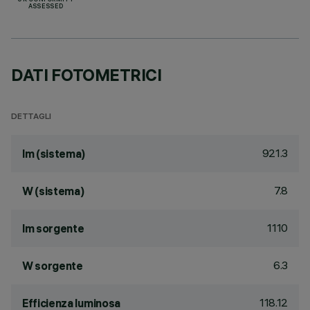
UK CONFORMITY
ASSESSED
DATI FOTOMETRICI
DETTAGLI
921.3
lm (sistema)
7.8
W (sistema)
1110
lm sorgente
6.3
W sorgente
118.12
Efficienza luminosa