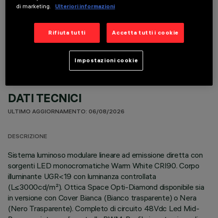
di marketing.
Ulteriori informazioni
COMPONENTI OPZIONALI
Rifiuta tutti
Accetta tutti i cookie
Impostazioni cookie
DATI TECNICI
ULTIMO AGGIORNAMENTO: 06/08/2026
DESCRIZIONE
Sistema luminoso modulare lineare ad emissione diretta con
sorgenti LED monocromatiche Warm White CRI90. Corpo
illuminante UGR<19 con luminanza controllata
(L≤3000cd/m²). Ottica Space Opti-Diamond disponibile sia
in versione con Cover Bianca (Bianco trasparente) o Nera
(Nero Trasparente). Completo di circuito 48Vdc Led Mid-