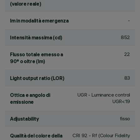
(valore reale)
-
lm in modalità emergenza
852
Intensità massima (cd)
22
Flusso totale emesso a
90° o oltre (lm)
83
Light output ratio (LOR)
UGR - Luminance control
Ottica e angolo di
UGR<19
emissione
fisso
Adjustability
CRI
92
- Rf (Colour Fidelity
Qualità del colore della