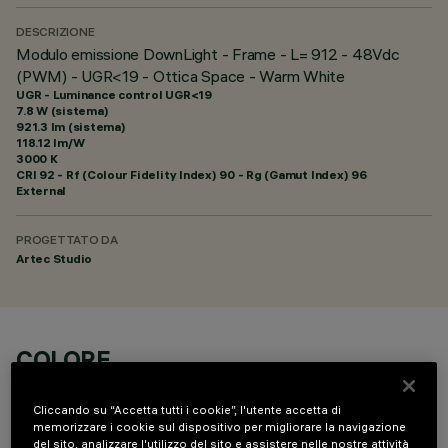
DESCRIZIONE
Modulo emissione DownLight - Frame - L= 912 - 48Vdc
(PWM) - UGR<19 - Ottica Space - Warm White
UGR - Luminance control UGR<19
7.8 W (sistema)
921.3 lm (sistema)
118.12 lm/W
3000 K
CRI
92
- Rf (Colour Fidelity Index) 90 - Rg (Gamut Index) 96
External
PROGETTATO DA
Artec Studio
COLORE
Cliccando su “Accetta tutti i cookie”, l'utente accetta di
memorizzare i cookie sul dispositivo per migliorare la navigazione
del sito, analizzare l'utilizzo del sito e assistere nelle nostre attività