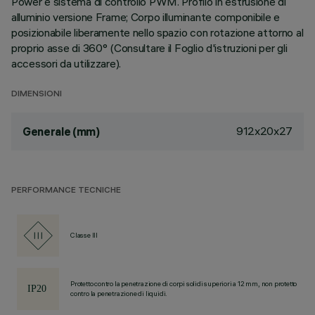
Power e sistema di controllo PWM. Profilo in estrusione di
alluminio versione Frame; Corpo illuminante componibile e
posizionabile liberamente nello spazio con rotazione attorno al
proprio asse di 360° (Consultare il Foglio d'istruzioni per gli
accessori da utilizzare).
DIMENSIONI
912x20x27
Generale (mm)
PERFORMANCE TECNICHE
Classe III
Protetto contro la penetrazione di corpi solidi superiori a 12 mm, non protetto
contro la penetrazione di liquidi.