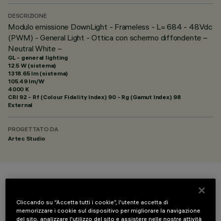
DESCRIZIONE
Modulo emissione DownLight - Frameless - L= 684 - 48Vdc
(PWM) - General Light - Ottica con schermo diffondente –
Neutral White –
GL - general lighting
12.5 W (sistema)
1318.65 lm (sistema)
105.49 lm/W
4000 K
CRI
92
- Rf (Colour Fidelity Index) 90 - Rg (Gamut Index) 98
External
PROGETTATO DA
Artec Studio
COLORE
Cliccando su “Accetta tutti i cookie”, l'utente accetta di
memorizzare i cookie sul dispositivo per migliorare la navigazione
del sito, analizzare l'utilizzo del sito e assistere nelle nostre attività