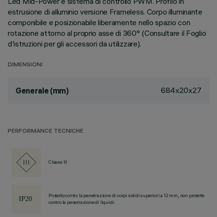
Led Mid-Power e sistema di controllo PWM. Profilo in
estrusione di alluminio versione Frameless. Corpo illuminante
componibile e posizionabile liberamente nello spazio con
rotazione attorno al proprio asse di 360° (Consultare il Foglio
d'istruzioni per gli accessori da utilizzare).
DIMENSIONI
684x20x27
Generale (mm)
PERFORMANCE TECNICHE
Classe III
Protetto contro la penetrazione di corpi solidi superiori a 12 mm, non protetto
contro la penetrazione di liquidi.