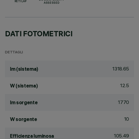
UK CONFORMITY
RETILAP
ASSESSED
DATI FOTOMETRICI
DETTAGLI
1318.65
lm (sistema)
12.5
W (sistema)
1770
lm sorgente
10
W sorgente
105.49
Efficienza luminosa