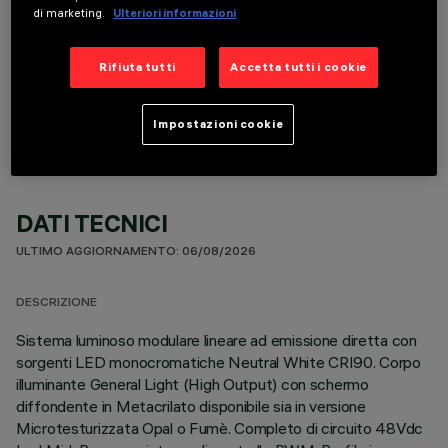
di marketing.
Ulteriori informazioni
Rifiuta tutti
Accetta tutti i cookie
COMPONENTI OPZIONALI
Impostazioni cookie
DATI TECNICI
ULTIMO AGGIORNAMENTO: 06/08/2026
DESCRIZIONE
Sistema luminoso modulare lineare ad emissione diretta con
sorgenti LED monocromatiche Neutral White CRI90. Corpo
illuminante General Light (High Output) con schermo
diffondente in Metacrilato disponibile sia in versione
Microtesturizzata Opal o Fumè. Completo di circuito 48Vdc