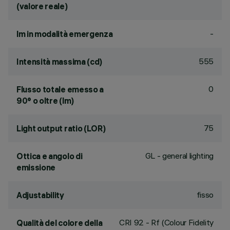
(valore reale)
-
lm in modalità emergenza
555
Intensità massima (cd)
0
Flusso totale emesso a
90° o oltre (lm)
75
Light output ratio (LOR)
GL - general lighting
Ottica e angolo di
emissione
fisso
Adjustability
CRI
92
- Rf (Colour Fidelity
Qualità del colore della