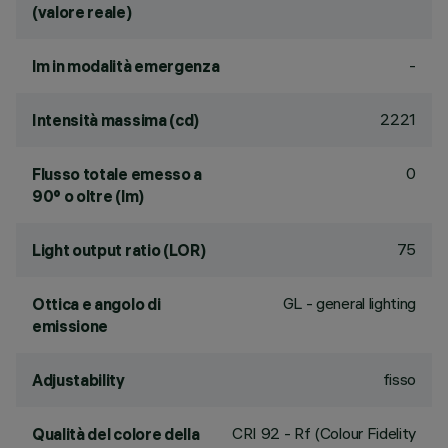
(valore reale)
-
lm in modalità emergenza
2221
Intensità massima (cd)
0
Flusso totale emesso a
90° o oltre (lm)
75
Light output ratio (LOR)
GL - general lighting
Ottica e angolo di
emissione
fisso
Adjustability
CRI
92
- Rf (Colour Fidelity
Qualità del colore della