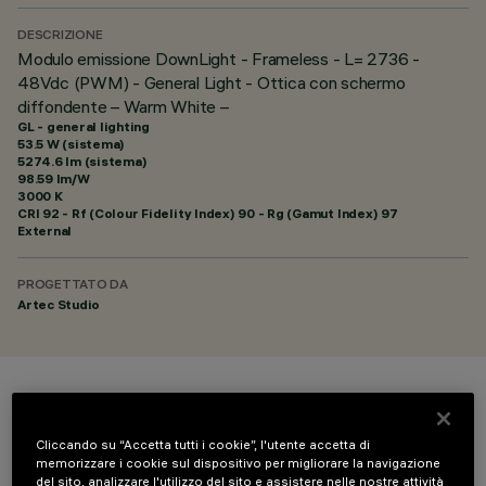
DESCRIZIONE
Modulo emissione DownLight - Frameless - L= 2736 -
48Vdc (PWM) - General Light - Ottica con schermo
diffondente – Warm White –
GL - general lighting
53.5 W (sistema)
5274.6 lm (sistema)
98.59 lm/W
3000 K
CRI
92
- Rf (Colour Fidelity Index) 90 - Rg (Gamut Index) 97
External
PROGETTATO DA
Artec Studio
COLORE
Cliccando su “Accetta tutti i cookie”, l'utente accetta di
memorizzare i cookie sul dispositivo per migliorare la navigazione
del sito, analizzare l'utilizzo del sito e assistere nelle nostre attività