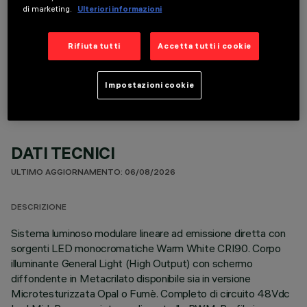
di marketing.
Ulteriori informazioni
Rifiuta tutti
Accetta tutti i cookie
COMPONENTI OPZIONALI
Impostazioni cookie
DATI TECNICI
ULTIMO AGGIORNAMENTO: 06/08/2026
DESCRIZIONE
Sistema luminoso modulare lineare ad emissione diretta con
sorgenti LED monocromatiche Warm White CRI90. Corpo
illuminante General Light (High Output) con schermo
diffondente in Metacrilato disponibile sia in versione
Microtesturizzata Opal o Fumè. Completo di circuito 48Vdc