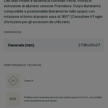
Led Mid-Power e sistema di controllo PWM. Profilo in
estrusione di alluminio versione Frameless. Corpo illuminante
componibile e posizionabile liberamente nello spazio con
rotazione attorno al proprio asse di 360° (Consultare il Foglio
d'istruzioni per gli accessori da utilizzare).
DIMENSIONI
2736x20x27
Generale (mm)
PERFORMANCE TECNICHE
Classe III
Protetto contro la penetrazione di corpi solidi superiori a 12 mm, non protetto
contro la penetrazione di liquidi.