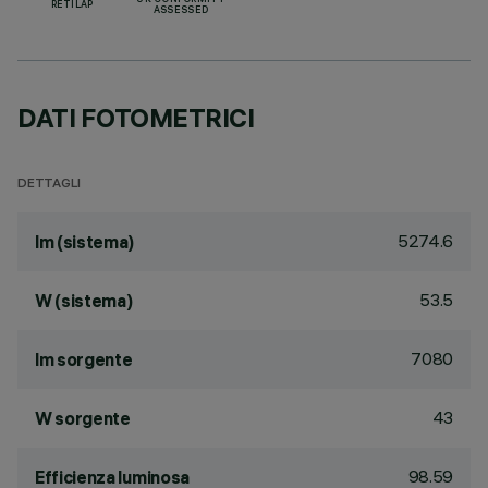
UK CONFORMITY
RETILAP
ASSESSED
DATI FOTOMETRICI
DETTAGLI
5274.6
lm (sistema)
53.5
W (sistema)
7080
lm sorgente
43
W sorgente
98.59
Efficienza luminosa