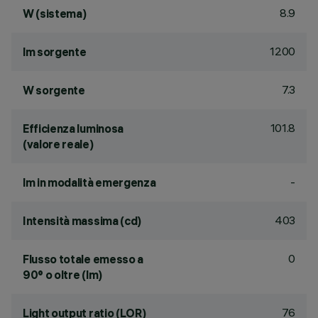
8.9
W (sistema)
1200
lm sorgente
7.3
W sorgente
101.8
Efficienza luminosa
(valore reale)
-
lm in modalità emergenza
403
Intensità massima (cd)
0
Flusso totale emesso a
90° o oltre (lm)
76
Light output ratio (LOR)