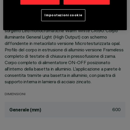
DESCRIZIONE
Impostazioni cookie
Applique da interni ad emissione indiretta H=600. Modulo con
sorgenti Led monocromatiche Warm White CRI90. Corpo
illuminante General Light (High Output) con schermo
diffondente in metacrilato versione Microtesturizzata opal.
Profilo del corpo in estrusione di alluminio versione Frameless
completo di testate di chiusura in pressofusione di zama.
Corpo completo di alimentatore ON-OFF posizionato
all’interno della basetta in alluminio. L'applicazione a parete è
consentita tramite una basetta in alluminio, con piastra di
supporto interna in lamiera di acciaio zincato.
DIMENSIONI
600
Generale (mm)