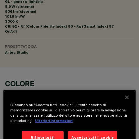
GL - general lighting
8.9 W (sistema)
906 lm (sistema)
101.8 lm/W
3000 K
CRI
92
- Rf (Colour Fidelity Index) 90 - Rg (Gamut Index) 97
On/off
PROGETTATO DA
Artec Studio
COLORE
Cliccando su “Accetta tutti i cookie”, l'utente accetta di
memorizzare i cookie sul dispositivo per migliorare la navigazione
del sito, analizzare l'utilizzo del sito e assistere nelle nostre attività
di marketing.
Ulteriori informazioni
DATI TECNICI
Rifiuta tutti
Accetta tutti i cookie
ULTIMO AGGIORNAMENTO: 06/08/2026