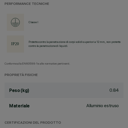
PERFORMANCE TECNICHE
Classe I
Protetto contro la penetrazione di corpi solidi superiori a 12 mm, non protetto
contro la penetrazione di liquidi.
Conforme alla EN60598-1 e alle normative pertinenti.
PROPRIETÀ FISICHE
0.84
Peso (kg)
Alluminio estruso
Materiale
CERTIFICAZIONI DEL PRODOTTO