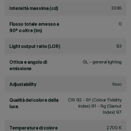
3336
Intensità massima (cd)
0
Flusso totale emesso a
90° o oltre (lm)
83
Light output ratio (LOR)
GL - general lighting
Ottica e angolo di
emissione
fisso
Adjustability
CRI
92
- Rf (Colour Fidelity
Qualità del colore della
Index) 91 - Rg (Gamut
luce
Index) 97
2700 K
Temperatura di colore