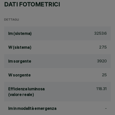
DATI FOTOMETRICI
DETTAGLI
3253.6
lm (sistema)
27.5
W (sistema)
3920
lm sorgente
25
W sorgente
118.31
Efficienza luminosa
(valore reale)
-
lm in modalità emergenza