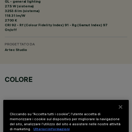
GL - general lighting
27.5 W (sistema)
3253.6 lm (sistema)
118.31 lm/W
2700 K
CRI
92
- Rf (Colour Fidelity Index) 91 - Rg (Gamut Index) 97
On/off
PROGETTATO DA
Artec Studio
COLORE
Cliccando su “Accetta tutti i cookie”, l'utente accetta di
memorizzare i cookie sul dispositivo per migliorare la navigazione
COMPONENTI OPZIONALI
del sito, analizzare l'utilizzo del sito e assistere nelle nostre attività
di marketing.
Ulteriori informazioni