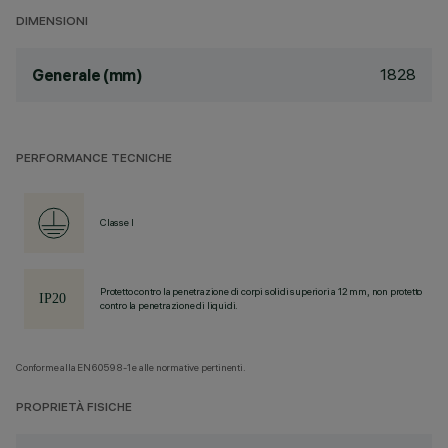
DIMENSIONI
1828
Generale (mm)
PERFORMANCE TECNICHE
Classe I
Protetto contro la penetrazione di corpi solidi superiori a 12 mm, non protetto
contro la penetrazione di liquidi.
Conforme alla EN60598-1 e alle normative pertinenti.
PROPRIETÀ FISICHE