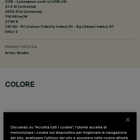
UGR - Luminance control UGR<19
21.3 W (sistema)
2533.8 lm (sistema)
118.96 lm/W
2700 K
CRI
92
- Rf (Colour Fidelity Index) 91 - Rg (Gamut Index) 97
DALI-2
PROGETTATO DA
Artec Studio
COLORE
DATI TECNICI
Cliccando su “Accetta tutti i cookie”, l'utente accetta di
memorizzare i cookie sul dispositivo per migliorare la navigazione
del sito, analizzare l'utilizzo del sito e assistere nelle nostre attività
ULTIMO AGGIORNAMENTO: 06/08/2026