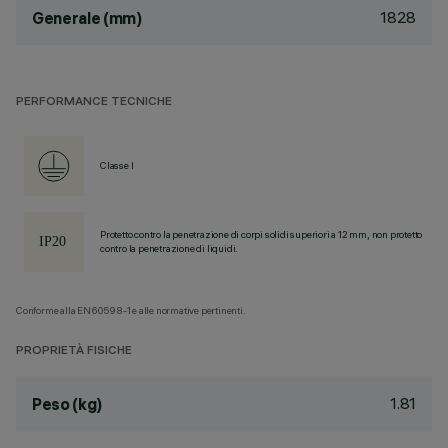
1828
Generale (mm)
PERFORMANCE TECNICHE
Classe I
Protetto contro la penetrazione di corpi solidi superiori a 12 mm, non protetto
contro la penetrazione di liquidi.
Conforme alla EN60598-1 e alle normative pertinenti.
PROPRIETÀ FISICHE
1.81
Peso (kg)