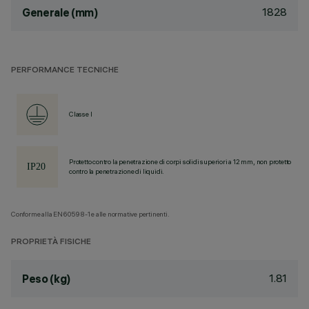
1828
Generale (mm)
PERFORMANCE TECNICHE
Classe I
Protetto contro la penetrazione di corpi solidi superiori a 12 mm, non protetto
contro la penetrazione di liquidi.
Conforme alla EN60598-1 e alle normative pertinenti.
PROPRIETÀ FISICHE
1.81
Peso (kg)