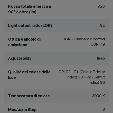
928
Flusso totale emesso a
90° o oltre (lm)
82
Light output ratio (LOR)
UGR - Luminance control
Ottica e angolo di
UGR<19
emissione
fisso
Adjustability
CRI
92
- Rf (Colour Fidelity
Qualità del colore della
Index) 90 - Rg (Gamut
luce
Index) 96
3000 K
Temperatura di colore
3
MacAdam Step