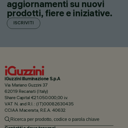
aggiornamenti su nuovi
prodotti, fiere e iniziative.
ISCRIVITI
iGuzzini illuminazione S.p.A
Via Mariano Guzzini 37
62019 Recanati (Italy)
Share Capital €21.050.000,00 i.v.
VAT N. and R.I. : (IT)00082630435
CCIAA Macerata, R.E.A. 40632
Contatti e dove trovarci