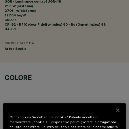
UGR - Luminance control UGR<19
21.3 W (sistema)
2706 lm (sistema)
127.04 lm/W
3000 K
CRI
92
- Rf (Colour Fidelity Index) 90 - Rg (Gamut Index) 96
DALI-2
PROGETTATO DA
Artec Studio
COLORE
DATI TECNICI
Cliccando su “Accetta tutti i cookie”, l'utente accetta di
memorizzare i cookie sul dispositivo per migliorare la navigazione
del sito, analizzare l'utilizzo del sito e assistere nelle nostre attività
ULTIMO AGGIORNAMENTO: 06/08/2026