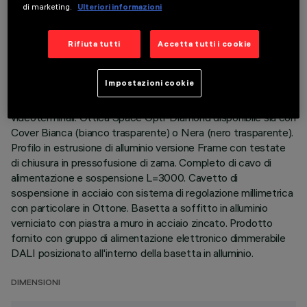
di marketing.
Ulteriori informazioni
DESCRIZIONE
Rifiuta tutti
Accetta tutti i cookie
Corpo illuminante ad emissione diretta (70%) / indiretta
(30%) con sorgenti LED monocromatiche 3000K CRI90.
Impostazioni cookie
Versione per emissione a luminanza controllata UGR < 19 -
conforme alla norma per impiego in ambienti con uso di
videoterminali. Ottica Space Opti-Diamond disponibile sia con
Cover Bianca (bianco trasparente) o Nera (nero trasparente).
Profilo in estrusione di alluminio versione Frame con testate
di chiusura in pressofusione di zama. Completo di cavo di
alimentazione e sospensione L=3000. Cavetto di
sospensione in acciaio con sistema di regolazione millimetrica
con particolare in Ottone. Basetta a soffitto in alluminio
verniciato con piastra a muro in acciaio zincato. Prodotto
fornito con gruppo di alimentazione elettronico dimmerabile
DALI posizionato all'interno della basetta in alluminio.
DIMENSIONI