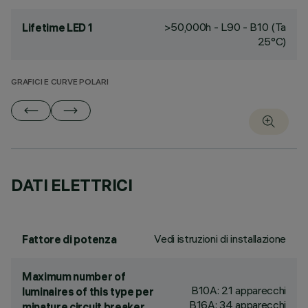
>50,000h - L90 - B10 (Ta
Lifetime LED 1
25°C)
GRAFICI E CURVE POLARI
DATI ELETTRICI
Vedi istruzioni di installazione
Fattore di potenza
Maximum number of
B10A: 21 apparecchi
luminaires of this type per
B16A: 34 apparecchi
minature circuit breaker