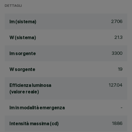
DETTAGLI
2706
lm (sistema)
21.3
W (sistema)
3300
lm sorgente
19
W sorgente
127.04
Efficienza luminosa
(valore reale)
-
lm in modalità emergenza
1886
Intensità massima (cd)