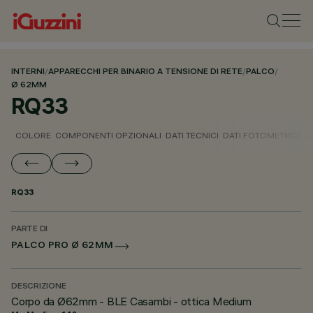
INTERNI
/
APPARECCHI PER BINARIO A TENSIONE DI RETE
/
PALCO
/
Ø 62MM
RQ33
COLORE
COMPONENTI OPZIONALI
DATI TECNICI
DATI FOTOMETRICI
D
RQ33
PARTE DI
PALCO PRO Ø 62MM
DESCRIZIONE
Corpo da Ø62mm - BLE Casambi - ottica Medium