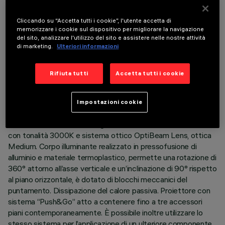
Cliccando su “Accetta tutti i cookie”, l'utente accetta di
memorizzare i cookie sul dispositivo per migliorare la navigazione
del sito, analizzare l'utilizzo del sito e assistere nelle nostre attività
di marketing.
Ulteriori informazioni
DATI TECNICI
ULTIMO AGGIORNAMENTO: 07/08/2026
Rifiuta tutti
Accetta tutti i cookie
DESCRIZIONE
Impostazioni cookie
Proiettore orientabile con adattatore per installazione a
binario tensione di rete. Sorgente LED ad alta resa cromatica
con tonalità 3000K e sistema ottico OptiBeam Lens, ottica
Medium. Corpo illuminante realizzato in pressofusione di
alluminio e materiale termoplastico, permette una rotazione di
360° attorno all’asse verticale e un’inclinazione di 90° rispetto
al piano orizzontale, è dotato di blocchi meccanici del
puntamento. Dissipazione del calore passiva. Proiettore con
sistema “Push&Go” atto a contenere fino a tre accessori
piani contemporaneamente. È possibile inoltre utilizzare lo
stesso sistema per l’applicazione di un ulteriore componente