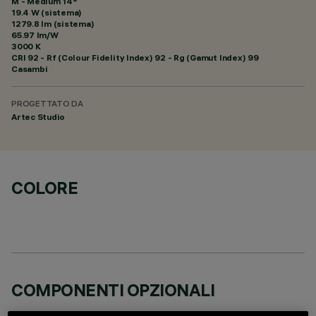
M - Medium 14°
19.4 W (sistema)
1279.8 lm (sistema)
65.97 lm/W
3000 K
CRI
92
- Rf (Colour Fidelity Index) 92 - Rg (Gamut Index) 99
Casambi
PROGETTATO DA
Artec Studio
COLORE
COMPONENTI OPZIONALI