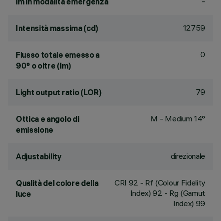
-
lm in modalità emergenza
12759
Intensità massima (cd)
0
Flusso totale emesso a
90° o oltre (lm)
79
Light output ratio (LOR)
M - Medium 14°
Ottica e angolo di
emissione
direzionale
Adjustability
CRI
92
- Rf (Colour Fidelity
Qualità del colore della
Index) 92 - Rg (Gamut
luce
Index) 99