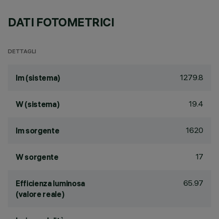
DATI FOTOMETRICI
DETTAGLI
1279.8
lm (sistema)
19.4
W (sistema)
1620
lm sorgente
17
W sorgente
65.97
Efficienza luminosa
(valore reale)