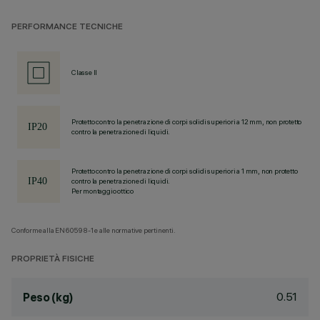
PERFORMANCE TECNICHE
Classe II
Protetto contro la penetrazione di corpi solidi superiori a 12 mm, non protetto
contro la penetrazione di liquidi.
Protetto contro la penetrazione di corpi solidi superiori a 1 mm, non protetto
contro la penetrazione di liquidi.
Per montaggio ottico
Conforme alla EN60598-1 e alle normative pertinenti.
PROPRIETÀ FISICHE
0.51
Peso (kg)