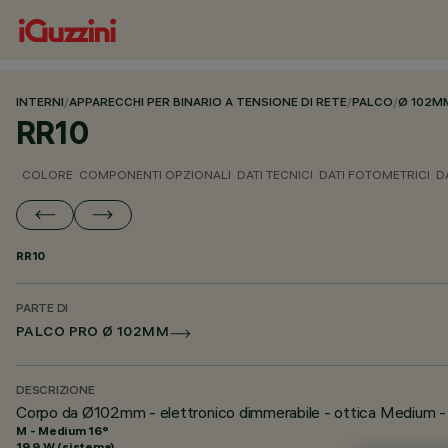
INTERNI
/
APPARECCHI PER BINARIO A TENSIONE DI RETE
/
PALCO
/
Ø 102M
RR10
COLORE
COMPONENTI OPZIONALI
DATI TECNICI
DATI FOTOMETRICI
D
RR10
PARTE DI
PALCO PRO Ø 102MM
DESCRIZIONE
Corpo da Ø102mm - elettronico dimmerabile - ottica Medium -
M - Medium 16°
19.9 W (sistema)