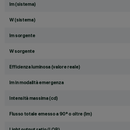
lm (sistema)
W (sistema)
lm sorgente
W sorgente
Efficienza luminosa (valore reale)
lm in modalità emergenza
Intensità massima (cd)
Flusso totale emesso a 90° o oltre (lm)
Light output ratio (LOR)