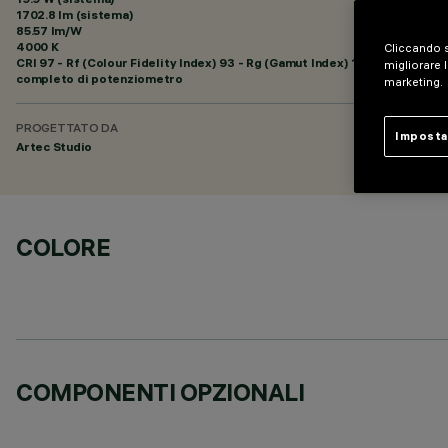
1702.8 lm (sistema)
85.57 lm/W
4000 K
Cliccando s
CRI
97
- Rf (Colour Fidelity Index) 93 - Rg (Gamut Index) 100
migliorare l
completo di potenziometro
marketing.
PROGETTATO DA
Imposta
Artec Studio
COLORE
COMPONENTI OPZIONALI