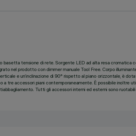
rio o basetta tensione di rete. Sorgente LED ad alta resa cromatic
ato nel prodotto con dimmer manuale Tool Free. Corpo illuminante r
rticale e un’inclinazione di 90° rispetto al piano orizzontale, è do
 tre accessori piani contemporaneamente. È possibile inoltre utiliz
bbagliamento. Tutti gli accessori interni ed esterni sono ruotabili d