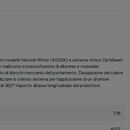
a con tonalità Neutral White (4000K) e sistema ottico OptiBeam
ealizzato in pressofusione di alluminio e materiale
tato di blocchi meccanici del puntamento. Dissipazione del calore
zare lo stesso sistema per l’applicazione di un ulteriore
i 360° rispetto all’asse longitudinale del proiettore.
178
ø102