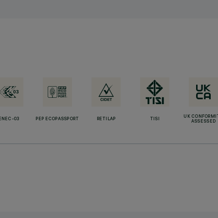
UK CONFORMI
ENEC-03
PEP ECOPASSPORT
RETILAP
TISI
ASSESSED