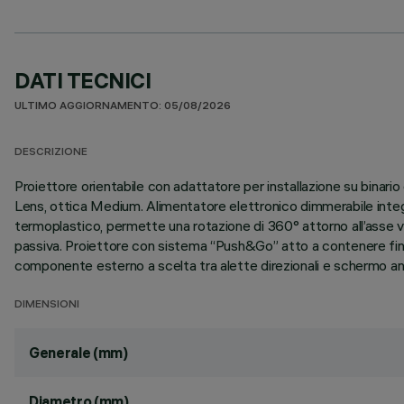
DATI TECNICI
ULTIMO AGGIORNAMENTO: 05/08/2026
DESCRIZIONE
Proiettore orientabile con adattatore per installazione su bina
Lens, ottica Medium. Alimentatore elettronico dimmerabile integr
termoplastico, permette una rotazione di 360° attorno all’asse ve
passiva. Proiettore con sistema “Push&Go” atto a contenere fino a
componente esterno a scelta tra alette direzionali e schermo antia
DIMENSIONI
Generale (mm)
Diametro (mm)