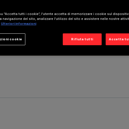
u “Accetta tutti i cookie”, l'utente accetta di memorizzare i cookie sul dispositi
a navigazione del sito, analizzare l'utilizzo del sito e assistere nelle nostre attivi
Ulteriori informazioni
zioni cookie
Rifiuta tutti
Accetta tut