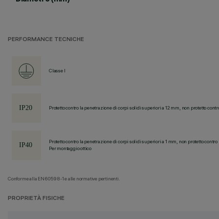
PERFORMANCE TECNICHE
Classe I
Protetto contro la penetrazione di corpi solidi superiori a 12 mm, non protetto contr
Protetto contro la penetrazione di corpi solidi superiori a 1 mm, non protetto contro 
Per montaggio ottico
Conforme alla EN60598-1 e alle normative pertinenti.
PROPRIETÀ FISICHE