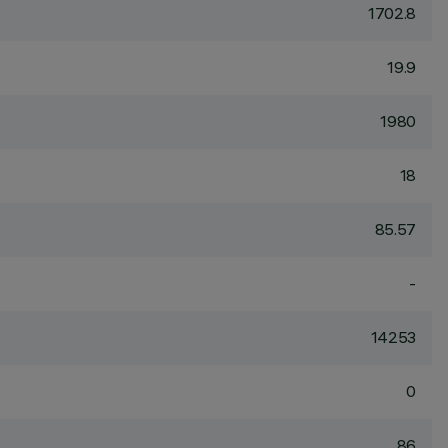
1702.8
19.9
1980
18
85.57
-
14253
0
86