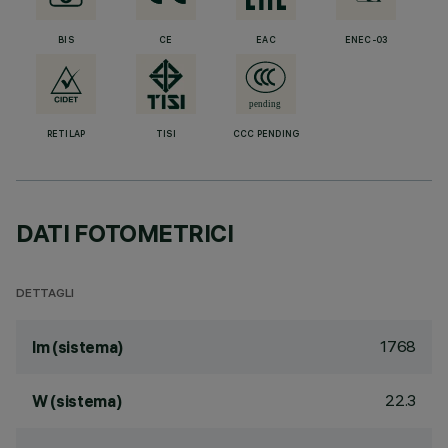
BIS
CE
EAC
ENEC-03
RETILAP
TISI
CCC PENDING
DATI FOTOMETRICI
DETTAGLI
1768
lm (sistema)
22.3
W (sistema)