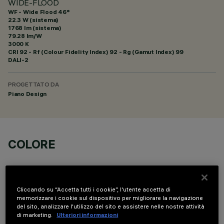
WIDE-FLOOD
WF - Wide Flood 46°
22.3 W (sistema)
1768 lm (sistema)
79.28 lm/W
3000 K
CRI
92
- Rf (Colour Fidelity Index) 92 - Rg (Gamut Index) 99
DALI-2
PROGETTATO DA
Piano Design
COLORE
Cliccando su “Accetta tutti i cookie”, l'utente accetta di
memorizzare i cookie sul dispositivo per migliorare la navigazione
del sito, analizzare l'utilizzo del sito e assistere nelle nostre attività
COMPONENTI OPZIONALI
di marketing.
Ulteriori informazioni