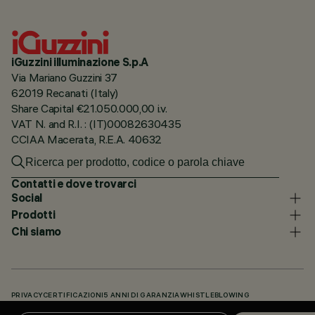
iGuzzini illuminazione S.p.A
Via Mariano Guzzini 37
62019 Recanati (Italy)
Share Capital €21.050.000,00 i.v.
VAT N. and R.I. : (IT)00082630435
CCIAA Macerata, R.E.A. 40632
Contatti e dove trovarci
Social
Prodotti
Chi siamo
PRIVACY
CERTIFICAZIONI
5 ANNI DI GARANZIA
WHISTLEBLOWING
COOKIE POLICY
DICHIARAZIONE DI ACCESSIBILITÀ
I NOSTRI CODICI