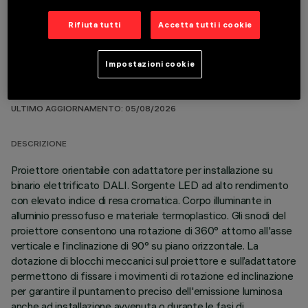
Rifiuta tutti
Accetta tutti i cookie
Impostazioni cookie
DATI TECNICI
ULTIMO AGGIORNAMENTO: 05/08/2026
DESCRIZIONE
Proiettore orientabile con adattatore per installazione su
binario elettrificato DALI. Sorgente LED ad alto rendimento
con elevato indice di resa cromatica. Corpo illuminante in
alluminio pressofuso e materiale termoplastico. Gli snodi del
proiettore consentono una rotazione di 360° attorno all'asse
verticale e l’inclinazione di 90° su piano orizzontale. La
dotazione di blocchi meccanici sul proiettore e sull’adattatore
permettono di fissare i movimenti di rotazione ed inclinazione
per garantire il puntamento preciso dell'emissione luminosa
anche ad installazione avvenuta o durante le fasi di