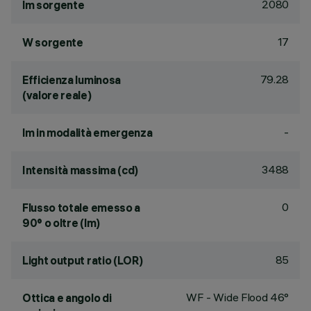
2080
lm sorgente
17
W sorgente
79.28
Efficienza luminosa
(valore reale)
-
lm in modalità emergenza
3488
Intensità massima (cd)
0
Flusso totale emesso a
90° o oltre (lm)
85
Light output ratio (LOR)
WF - Wide Flood 46°
Ottica e angolo di