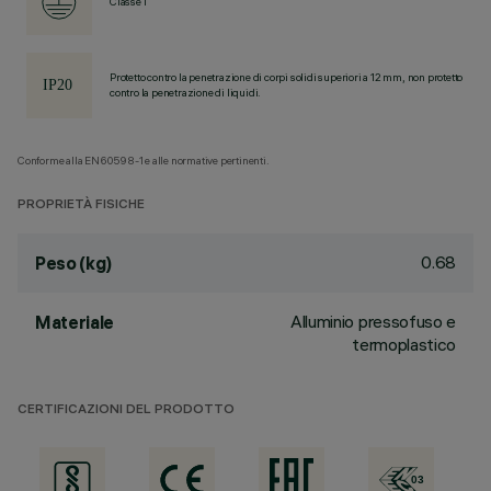
Classe I
Protetto contro la penetrazione di corpi solidi superiori a 12 mm, non protetto
contro la penetrazione di liquidi.
Conforme alla EN60598-1 e alle normative pertinenti.
PROPRIETÀ FISICHE
0.68
Peso (kg)
Alluminio pressofuso e
Materiale
termoplastico
CERTIFICAZIONI DEL PRODOTTO