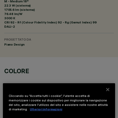
M - Medium 18°
22.3 W (sistema)
1705.6 lm (sistema)
76.48 lm/W
3000 K
CRI
92
- Rf (Colour Fidelity Index) 92 - Rg (Gamut Index) 99
DALI-2
PROGETTATO DA
Piano Design
COLORE
Cliccando su “Accetta tutti i cookie”, l'utente accetta di
memorizzare i cookie sul dispositivo per migliorare la navigazione
del sito, analizzare l'utilizzo del sito e assistere nelle nostre attività
COMPONENTI OPZIONALI
di marketing.
Ulteriori informazioni