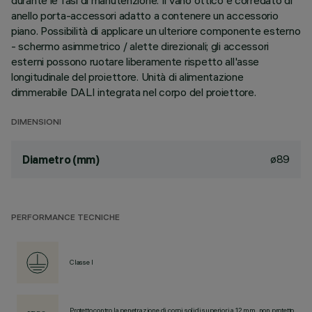
durante le fasi di manutenzione. Il vano ottico è corredato di
anello porta-accessori adatto a contenere un accessorio
piano. Possibilità di applicare un ulteriore componente esterno
- schermo asimmetrico / alette direzionali; gli accessori
esterni possono ruotare liberamente rispetto all'asse
longitudinale del proiettore. Unità di alimentazione
dimmerabile DALI integrata nel corpo del proiettore.
DIMENSIONI
ø89
Diametro (mm)
PERFORMANCE TECNICHE
Classe I
Protetto contro la penetrazione di corpi solidi superiori a 12 mm, non protetto