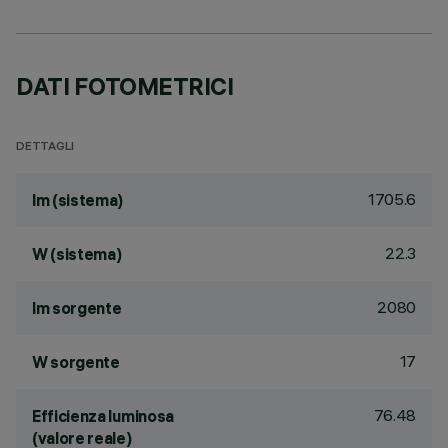
DATI FOTOMETRICI
DETTAGLI
1705.6
lm (sistema)
22.3
W (sistema)
2080
lm sorgente
17
W sorgente
76.48
Efficienza luminosa
(valore reale)