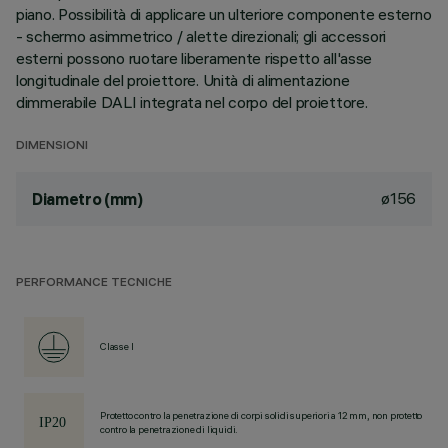
piano. Possibilità di applicare un ulteriore componente esterno
- schermo asimmetrico / alette direzionali; gli accessori
esterni possono ruotare liberamente rispetto all'asse
longitudinale del proiettore. Unità di alimentazione
dimmerabile DALI integrata nel corpo del proiettore.
DIMENSIONI
ø156
Diametro (mm)
PERFORMANCE TECNICHE
Classe I
Protetto contro la penetrazione di corpi solidi superiori a 12 mm, non protetto
contro la penetrazione di liquidi.