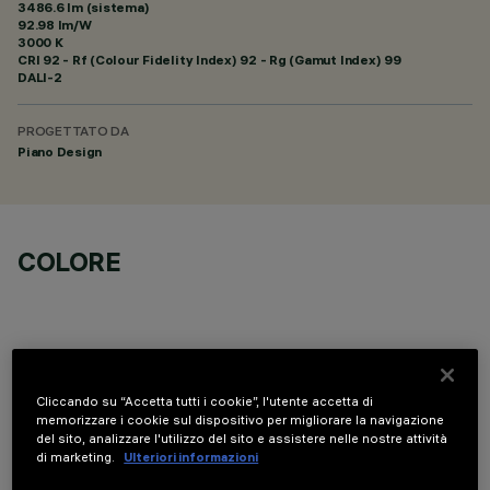
3486.6 lm (sistema)
92.98 lm/W
3000 K
CRI
92
- Rf (Colour Fidelity Index) 92 - Rg (Gamut Index) 99
DALI-2
PROGETTATO DA
Piano Design
COLORE
Cliccando su “Accetta tutti i cookie”, l'utente accetta di
COMPONENTI OPZIONALI
memorizzare i cookie sul dispositivo per migliorare la navigazione
del sito, analizzare l'utilizzo del sito e assistere nelle nostre attività
di marketing.
Ulteriori informazioni