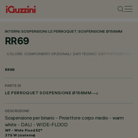
INTERNI
/
SOSPENSIONI
/
LE PERROQUET
/
SOSPENSIONE Ø156MM
RR69
COLORE
COMPONENTI OPZIONALI
DATI TECNICI
DATI FOTOMETRICI
D
RR69
PARTE DI
LE PERROQUET SOSPENSIONE Ø156MM
DESCRIZIONE
Sospensione per binario - Proiettore corpo medio - warm
white - DALI - WIDE-FLOOD
WF - Wide Flood 52°
37.5 W (sistema)