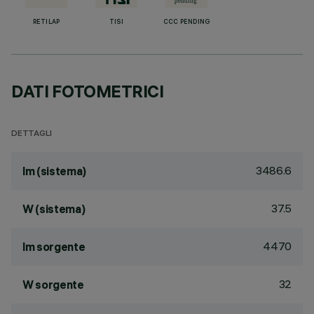
RETILAP
TISI
CCC PENDING
DATI FOTOMETRICI
DETTAGLI
3486.6
lm (sistema)
37.5
W (sistema)
4470
lm sorgente
32
W sorgente