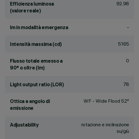
92.98
Efficienza luminosa
(valore reale)
-
lm in modalità emergenza
5165
Intensità massima (cd)
0
Flusso totale emesso a
90° o oltre (lm)
78
Light output ratio (LOR)
WF - Wide Flood 52°
Ottica e angolo di
emissione
rotazione e inclinazione
Adjustability
su/giù