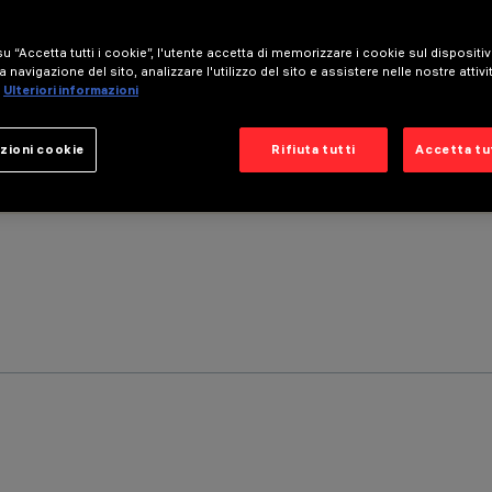
u “Accetta tutti i cookie”, l'utente accetta di memorizzare i cookie sul dispositi
a navigazione del sito, analizzare l'utilizzo del sito e assistere nelle nostre attivi
Ulteriori informazioni
zioni cookie
Rifiuta tutti
Accetta tut