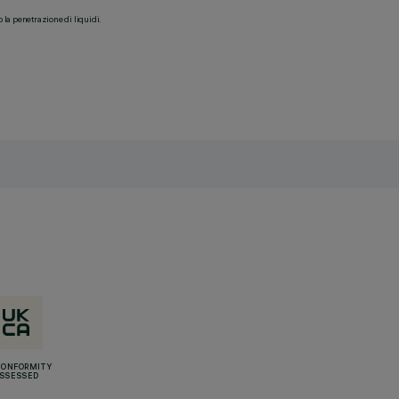
o la penetrazione di liquidi.
CONFORMITY
SSESSED