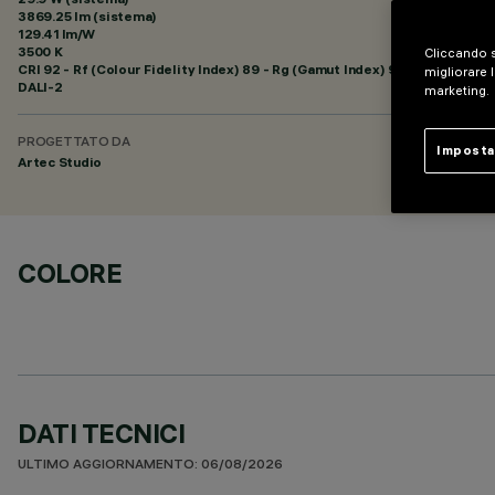
3869.25 lm (sistema)
129.41 lm/W
3500 K
Cliccando s
CRI
92
- Rf (Colour Fidelity Index) 89 - Rg (Gamut Index) 95
migliorare l
DALI-2
marketing.
PROGETTATO DA
Imposta
Artec Studio
COLORE
DATI TECNICI
ULTIMO AGGIORNAMENTO: 06/08/2026