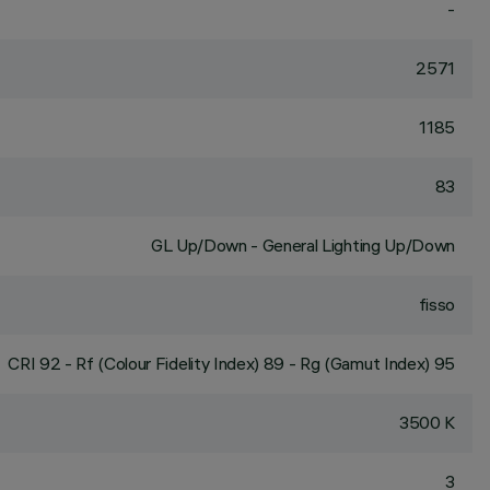
-
2571
1185
83
GL Up/Down - General Lighting Up/Down
fisso
CRI
92
- Rf (Colour Fidelity Index) 89 - Rg (Gamut Index) 95
3500 K
3