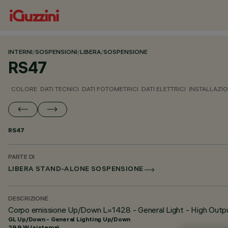
INTERNI
/
SOSPENSIONI
/
LIBERA
/
SOSPENSIONE
RS47
COLORE
DATI TECNICI
DATI FOTOMETRICI
DATI ELETTRICI
INSTALLAZI
RS47
PARTE DI
LIBERA STAND-ALONE SOSPENSIONE
DESCRIZIONE
Corpo emissione Up/Down L=1428 - General Light - High Outpu
GL Up/Down - General Lighting Up/Down
29.9 W (sistema)