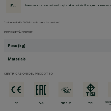
Protetto contro la penetrazione di corpi solidi superiori a 12 mm, non protetto contr
Conforme alla EN60598-1 e alle normative pertinenti.
PROPRIETÀ FISICHE
Peso (kg)
Materiale
CERTIFICAZIONI DEL PRODOTTO
UK 
CE
EAC
ENEC-03
TISI
A