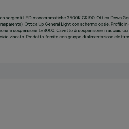
) con sorgenti LED monocromatiche 3500K CRI90. Ottica Down Gene
sparente). Ottica Up General Light con schermo opale. Profilo in e
zione e sospensione L=3000. Cavetto di sospensione in acciaio con s
acciaio zincato. Prodotto fornito con gruppo di alimentazione elettro