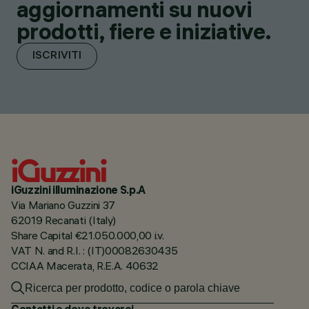
aggiornamenti su nuovi
prodotti, fiere e iniziative.
ISCRIVITI
iGuzzini illuminazione S.p.A
Via Mariano Guzzini 37
62019 Recanati (Italy)
Share Capital €21.050.000,00 i.v.
VAT N. and R.I. : (IT)00082630435
CCIAA Macerata, R.E.A. 40632
Contatti e dove trovarci