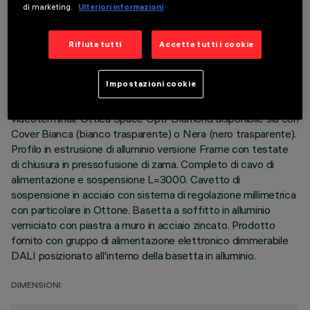
di marketing.
Ulteriori informazioni
DESCRIZIONE
Rifiuta tutti
Accetta tutti i cookie
Corpo illuminante ad emissione diretta (70%) / indiretta
(30%) con sorgenti LED monocromatiche 2700K CRI90.
Impostazioni cookie
Versione per emissione a luminanza controllata UGR < 19 -
conforme alla norma per impiego in ambienti con uso di
videoterminali. Ottica Space Opti-Diamond disponibile sia con
Cover Bianca (bianco trasparente) o Nera (nero trasparente).
Profilo in estrusione di alluminio versione Frame con testate
di chiusura in pressofusione di zama. Completo di cavo di
alimentazione e sospensione L=3000. Cavetto di
sospensione in acciaio con sistema di regolazione millimetrica
con particolare in Ottone. Basetta a soffitto in alluminio
verniciato con piastra a muro in acciaio zincato. Prodotto
fornito con gruppo di alimentazione elettronico dimmerabile
DALI posizionato all'interno della basetta in alluminio.
DIMENSIONI