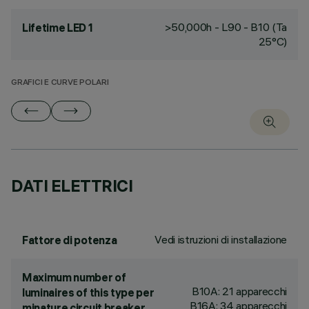
>50,000h - L90 - B10 (Ta
Lifetime LED 1
25°C)
GRAFICI E CURVE POLARI
DATI ELETTRICI
Vedi istruzioni di installazione
Fattore di potenza
Maximum number of
B10A: 21 apparecchi
luminaires of this type per
B16A: 34 apparecchi
minature circuit breaker