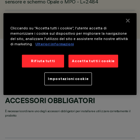
sensore e schermo Opale o MPO - L=2484
PROGETTATO DA
iGuzzini
Cliccando su “Accetta tutti i cookie”, l'utente accetta di
memorizzare i cookie sul dispositivo per migliorare la navigazione
del sito, analizzare l'utilizzo del sito e assistere nelle nostre attività
di marketing.
Ulteriori informazioni
COLORE
Rifiuta tutti
Accetta tutti i cookie
Impostazioni cookie
ACCESSORI OBBLIGATORI
È necessario ordinare uno degli accessori obbligatori per installare e utilizzare correttamente il
prodotto: