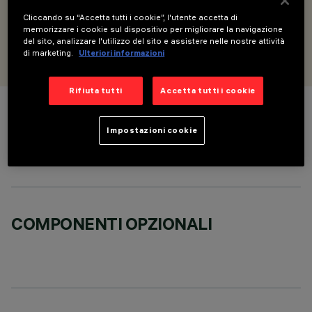
o MPO - L=895
Cliccando su “Accetta tutti i cookie”, l'utente accetta di
memorizzare i cookie sul dispositivo per migliorare la navigazione
del sito, analizzare l'utilizzo del sito e assistere nelle nostre attività
PROGETTATO DA
iGuzzini
di marketing.
Ulteriori informazioni
Rifiuta tutti
Accetta tutti i cookie
COLORE
Impostazioni cookie
COMPONENTI OPZIONALI