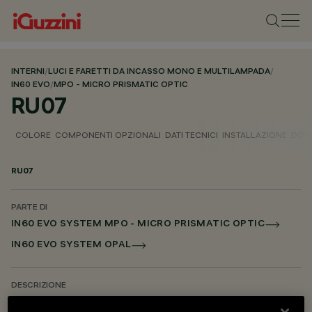
INTERNI
/
LUCI E FARETTI DA INCASSO MONO E MULTILAMPADA
/
IN60 EVO
/
MPO - MICRO PRISMATIC OPTIC
RU07
COLORE
COMPONENTI OPZIONALI
DATI TECNICI
INSTALLAZIONE
DOW
RU07
PARTE DI
IN60 EVO SYSTEM MPO - MICRO PRISMATIC OPTIC
IN60 EVO SYSTEM OPAL
DESCRIZIONE
Modulo lineare - incasso Minimal Down - per schermo Opale