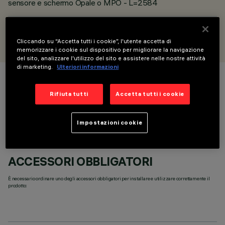
sensore e schermo Opale o MPO - L=2584
PROGETTATO DA
iGuzzini
Cliccando su “Accetta tutti i cookie”, l'utente accetta di
memorizzare i cookie sul dispositivo per migliorare la navigazione
del sito, analizzare l'utilizzo del sito e assistere nelle nostre attività
di marketing.
Ulteriori informazioni
COLORE
Rifiuta tutti
Accetta tutti i cookie
Impostazioni cookie
ACCESSORI OBBLIGATORI
È necessario ordinare uno degli accessori obbligatori per installare e utilizzare correttamente il
prodotto: