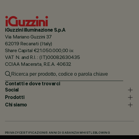
iGuzzini illuminazione S.p.A
Via Mariano Guzzini 37
62019 Recanati (Italy)
Share Capital €21.050.000,00 i.v.
VAT N. and R.I. : (IT)00082630435
CCIAA Macerata, R.E.A. 40632
Contatti e dove trovarci
Social
Prodotti
Chi siamo
PRIVACY
CERTIFICAZIONI
5 ANNI DI GARANZIA
WHISTLEBLOWING