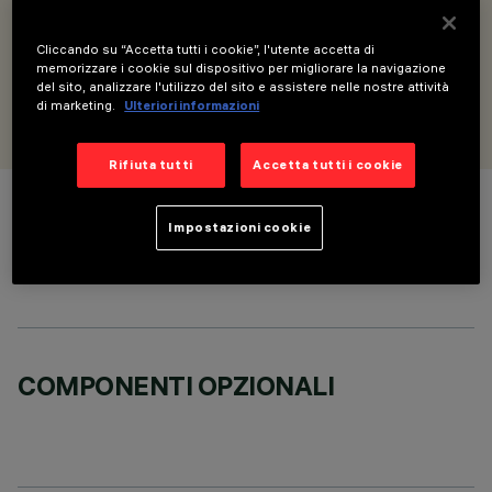
Modulo lineare - incasso Frame Down - per versioni
MMO/Space/Wall Washer - L=2384
Cliccando su “Accetta tutti i cookie”, l'utente accetta di
memorizzare i cookie sul dispositivo per migliorare la navigazione
del sito, analizzare l'utilizzo del sito e assistere nelle nostre attività
PROGETTATO DA
di marketing.
Ulteriori informazioni
iGuzzini
Rifiuta tutti
Accetta tutti i cookie
COLORE
Impostazioni cookie
COMPONENTI OPZIONALI