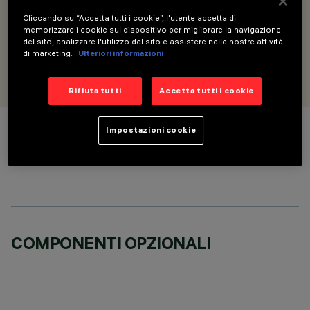
Modulo lineare - incasso Minimal Down- per versioni
Cliccando su “Accetta tutti i cookie”, l'utente accetta di
MMO/Space/Wall Washer - L=1192
memorizzare i cookie sul dispositivo per migliorare la navigazione
del sito, analizzare l'utilizzo del sito e assistere nelle nostre attività
di marketing.
Ulteriori informazioni
PROGETTATO DA
iGuzzini
Rifiuta tutti
Accetta tutti i cookie
Impostazioni cookie
COLORE
COMPONENTI OPZIONALI