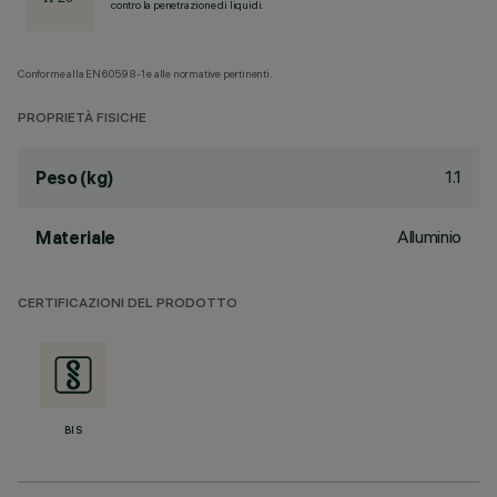
contro la penetrazione di liquidi.
Conforme alla EN60598-1 e alle normative pertinenti.
PROPRIETÀ FISICHE
1.1
Peso (kg)
Alluminio
Materiale
CERTIFICAZIONI DEL PRODOTTO
BIS