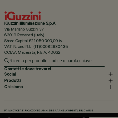
iGuzzini illuminazione S.p.A
Via Mariano Guzzini 37
62019 Recanati (Italy)
Share Capital €21.050.000,00 i.v.
VAT N. and R.I. : (IT)00082630435
CCIAA Macerata, R.E.A. 40632
Contatti e dove trovarci
Social
Prodotti
Chi siamo
PRIVACY
CERTIFICAZIONI
5 ANNI DI GARANZIA
WHISTLEBLOWING
COOKIE POLICY
DICHIARAZIONE DI ACCESSIBILITÀ
I NOSTRI CODICI