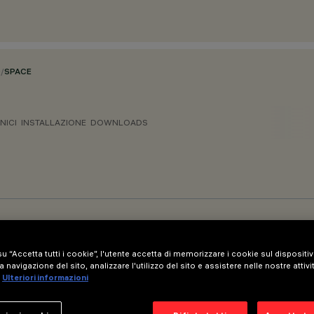
O
/
SPACE
NICI
INSTALLAZIONE
DOWNLOADS
u “Accetta tutti i cookie”, l'utente accetta di memorizzare i cookie sul dispositi
a navigazione del sito, analizzare l'utilizzo del sito e assistere nelle nostre attivi
Ulteriori informazioni
dulo con sensore - versioni MMO/Space - L=1292