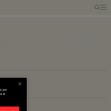
vo per
tà di