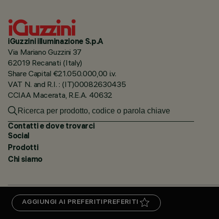
iGuzzini illuminazione S.p.A
Via Mariano Guzzini 37
62019 Recanati (Italy)
Share Capital €21.050.000,00 i.v.
VAT N. and R.I. : (IT)00082630435
CCIAA Macerata, R.E.A. 40632
Contatti e dove trovarci
Social
Prodotti
Chi siamo
AGGIUNGI AI PREFERITI
PREFERITI
PRIVACY
CERTIFICAZIONI
5 ANNI DI GARANZIA
WHISTLEBLOWING
COOKIE POLICY
DI