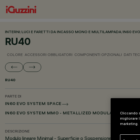
INTERNI
/
LUCI E FARETTI DA INCASSO MONO E MULTILAMPADA
/
IN60 EV
RU40
COLORE
ACCESSORI OBBLIGATORI
COMPONENTI OPZIONALI
DATI TEC
RU40
PARTE DI
IN60 EVO SYSTEM SPACE
Cliccando s
IN60 EVO SYSTEM MMO - METALLIZED MODULAR OPTIC
migliorare l
marketing.
DESCRIZIONE
Modulo lineare Minimal - Superficie o Sospensione - per 1 mo