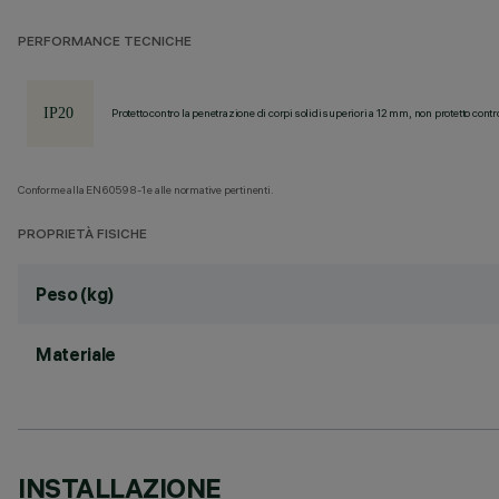
PERFORMANCE TECNICHE
Protetto contro la penetrazione di corpi solidi superiori a 12 mm, non protetto contr
Conforme alla EN60598-1 e alle normative pertinenti.
PROPRIETÀ FISICHE
Peso (kg)
Materiale
INSTALLAZIONE