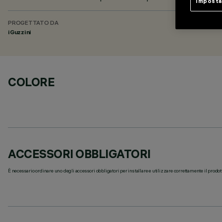
Imposta
PROGETTATO DA
iGuzzini
COLORE
ACCESSORI OBBLIGATORI
È necessario ordinare uno degli accessori obbligatori per installare e utilizzare correttamente il prodot