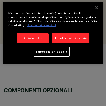
DESCRIZIONE
Modulo lineare Minimal - Superficie o Sospensione - per
Cliccando su “Accetta tutti i cookie”, l'utente accetta di
versioni MMO/Space/Wall Washer - L=3576
memorizzare i cookie sul dispositivo per migliorare la navigazione
del sito, analizzare l'utilizzo del sito e assistere nelle nostre attività
di marketing.
Ulteriori informazioni
PROGETTATO DA
iGuzzini
Rifiuta tutti
Accetta tutti i cookie
Impostazioni cookie
COLORE
COMPONENTI OPZIONALI