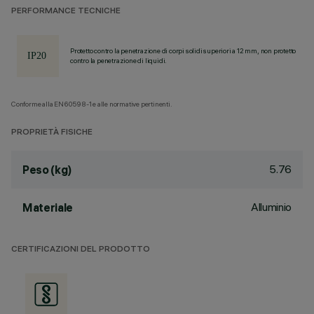
PERFORMANCE TECNICHE
Protetto contro la penetrazione di corpi solidi superiori a 12 mm, non protetto
contro la penetrazione di liquidi.
Conforme alla EN60598-1 e alle normative pertinenti.
PROPRIETÀ FISICHE
5.76
Peso (kg)
Alluminio
Materiale
CERTIFICAZIONI DEL PRODOTTO